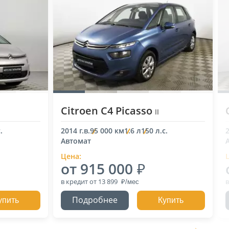
Citroen C4 Picasso
II
.
2014 г.в.
95 000 км
1.6 л
150 л.с.
2
Автомат
Цена:
от 915 000
в кредит
от 13 899
в
Подробнее
упить
Купить