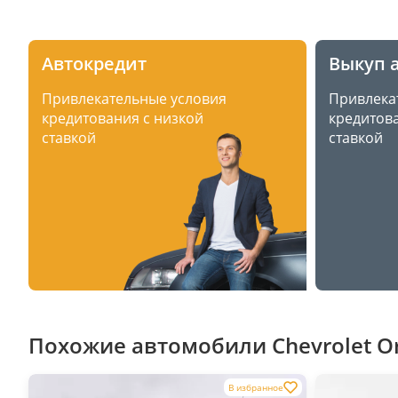
Автокредит
Выкуп 
Привлекательные условия
Привлека
кредитования с низкой
кредитова
ставкой
ставкой
Похожие автомобили Chevrolet Or
В избранное