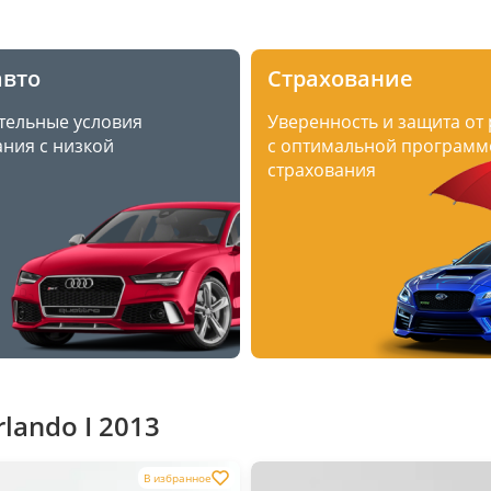
авто
Страхование
тельные условия
Уверенность и защита от
ния с низкой
с оптимальной программ
страхования
lando I 2013
В избранное