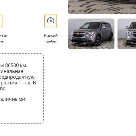
ится
Низкий
ге
пробег
ом 86500 км.
гинальная
предпродажную
рантия 1 год. В
ве.
 наличными.