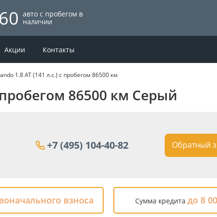
60
авто с пробегом в
наличии
Акции
Контакты
lando 1.8 AT (141 л.с.) с пробегом 86500 км
 с пробегом 86500 км Серый
+7 (495) 104-40-82
Обратный з
рвоначального взноса
до 8 0
Сумма кредита