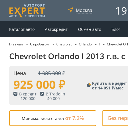
19
Москва
Каталог авто
Автокредит
Обмен авто
Блог
Главная
С пробегом
Chevrolet
Orlando
I
Chevrolet Or
Chevrolet Orlando I 2013 г.в.
Цена
1 085 000
925 000
Купить в кредит
от 14 051 ₽/мес
В кредит
В Trade in
-
120 000
-
40 000
от 7.2%
Без пе
Минимальная ставка