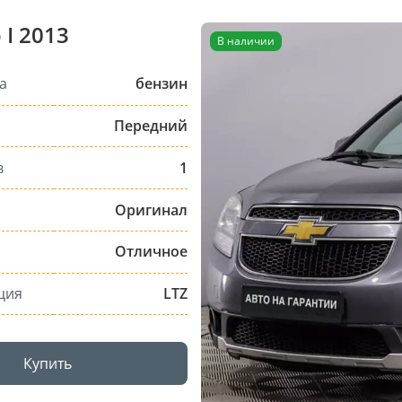
 I 2013
В наличии
а
бензин
Передний
в
1
Оригинал
Отличное
ция
LTZ
Купить