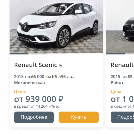
Renault Scenic
Renault
IV
2018 г.в.
66 000 км
1.5 л
95 л.с.
2015 г.в.
83
Механическая
Робот
Цена:
Цена:
от 939 000
от 1 
в кредит
от 14 264
в кредит
от 
Подробнее
Подро
Купить