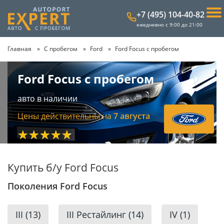
+7 (495) 104-40-82
ежедневно с 9:00 до 21:00
Главная
С пробегом
Ford
Ford Focus с пробегом
Ford Focus с пробегом
авто в наличии
Цены действительны на
7 августа
★★★★★
Купить б/у Ford Focus
Поколения Ford Focus
III (13)
III Рестайлинг (14)
IV (1)