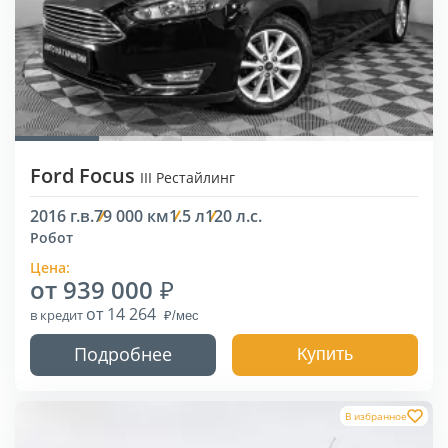
Ford Focus
III Рестайлинг
2016 г.в.
79 000 км
1.5 л
120 л.с.
Робот
Цена:
от 939 000
от 14 264
в кредит
Подробнее
Купить
В избранное