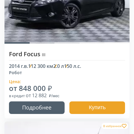
Ford Focus
III
2014 г.в.
112 300 км
2.0 л
150 л.с.
Робот
Цена:
от 848 000
от 12 882
в кредит
Подробнее
Купить
В избранное