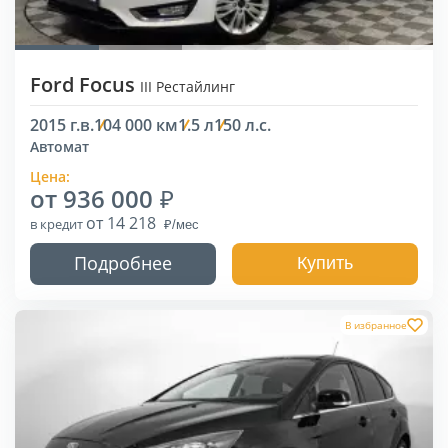
Ford Focus
III Рестайлинг
2015 г.в.
104 000 км
1.5 л
150 л.с.
Автомат
Цена:
от 936 000
от 14 218
в кредит
Подробнее
Купить
В избранное