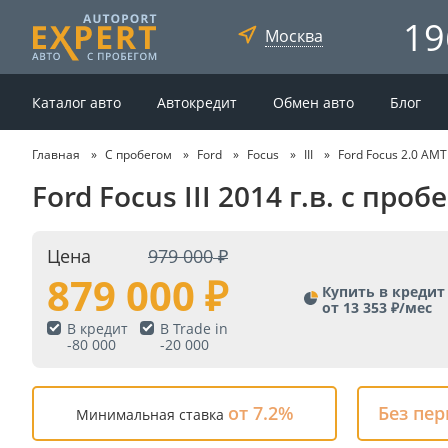
19
Москва
Каталог авто
Автокредит
Обмен авто
Блог
Главная
С пробегом
Ford
Focus
III
Ford Focus 2.0 AMT
Ford Focus III 2014 г.в. с пр
Цена
979 000
879 000
Купить в кредит
от 13 353 ₽/мес
В кредит
В Trade in
-
80 000
-
20 000
от 7.2%
Без пе
Минимальная ставка