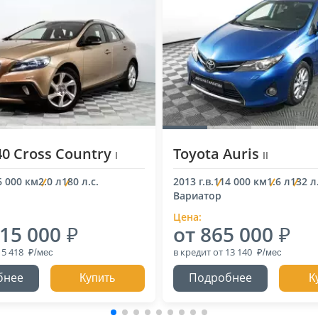
40 Cross Country
Toyota Auris
I
II
6 000 км
2.0 л
180 л.с.
2013 г.в.
114 000 км
1.6 л
132 л.
Вариатор
Цена:
015 000
от 865 000
15 418
в кредит
от 13 140
бнее
Подробнее
Купить
К