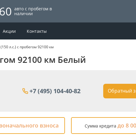
60
авто с пробегом в
наличии
Акции
Контакты
 (150 л.с.) с пробегом 92100 км
обегом 92100 км Белый
+7 (495) 104-40-82
Обратный з
рвоначального взноса
до 8 0
Сумма кредита