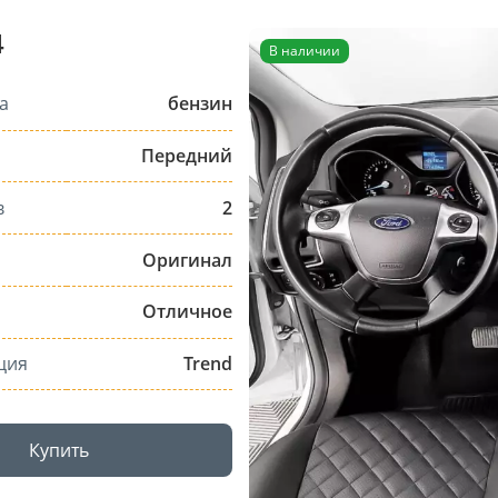
4
В наличии
а
бензин
Передний
в
2
Оригинал
Отличное
ция
Trend
Купить