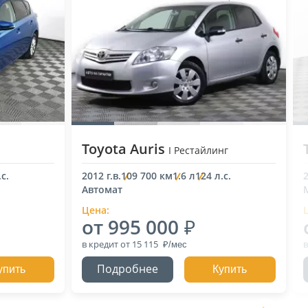
Toyota Auris
I Рестайлинг
с.
2012 г.в.
109 700 км
1.6 л
124 л.с.
2
Автомат
Цена:
от 995 000
в кредит
от 15 115
в
Подробнее
упить
Купить