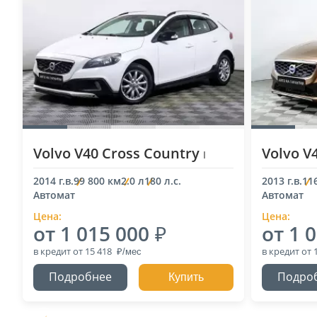
Volvo V40 Cross Country
Volvo V
I
2014 г.в.
99 800 км
2.0 л
180 л.с.
2013 г.в.
11
Автомат
Автомат
Цена:
Цена:
от 1 015 000
от 1 
в кредит
от 15 418
в кредит
от 
Подробнее
Подро
Купить