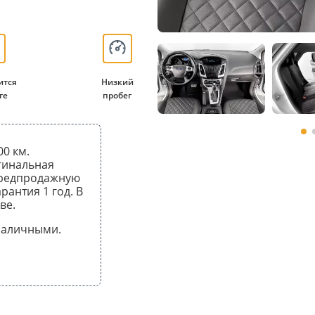
ится
Низкий
ге
пробег
00 км.
гинальная
предпродажную
рантия 1 год. В
ве.
 наличными.