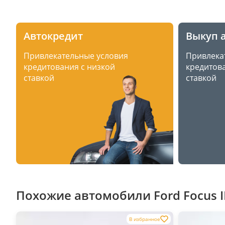
Автокредит
Выкуп 
Привлекательные условия
Привлека
кредитования с низкой
кредитова
ставкой
ставкой
Похожие автомобили Ford Focus II
В избранное