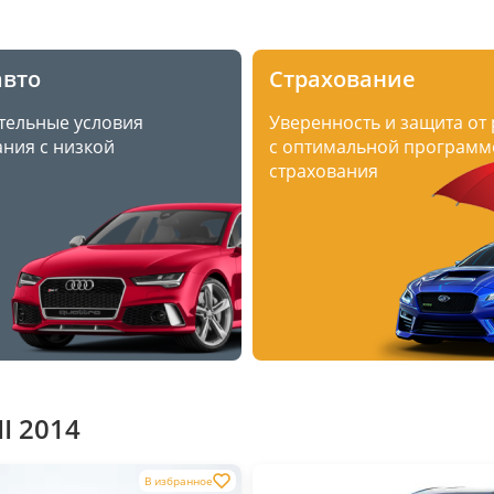
авто
Страхование
тельные условия
Уверенность и защита от
ния с низкой
с оптимальной программ
страхования
I 2014
В избранное