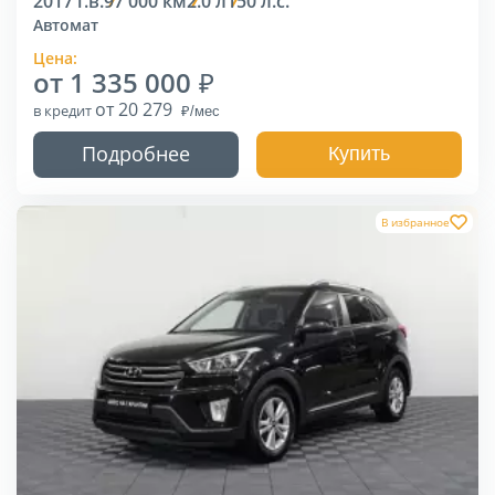
2017 г.в.
97 000 км
2.0 л
150 л.с.
Автомат
Цена:
от 1 335 000
от 20 279
в кредит
Подробнее
Купить
В избранное