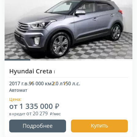
Hyundai Creta
I
2017 г.в.
96 000 км
2.0 л
150 л.с.
Автомат
Цена:
от 1 335 000
от 20 279
в кредит
Подробнее
Купить