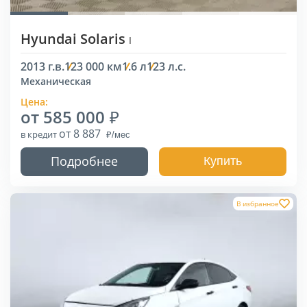
Hyundai Solaris
I
2013 г.в.
123 000 км
1.6 л
123 л.с.
Механическая
Цена:
от 585 000
от 8 887
в кредит
Подробнее
Купить
В избранное