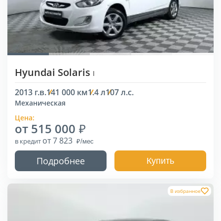
Hyundai Solaris
I
2013 г.в.
141 000 км
1.4 л
107 л.с.
Механическая
Цена:
от 515 000
от 7 823
в кредит
Подробнее
Купить
В избранное