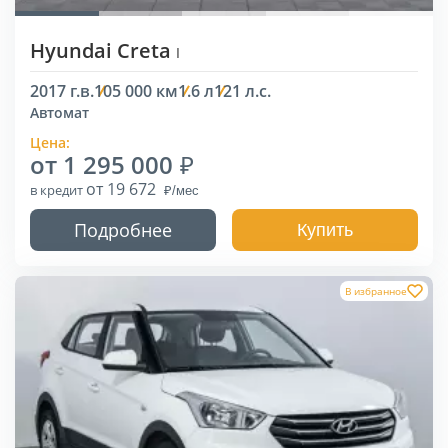
Hyundai Creta
I
2017 г.в.
105 000 км
1.6 л
121 л.с.
Автомат
Цена:
от 1 295 000
от 19 672
в кредит
Подробнее
Купить
В избранное