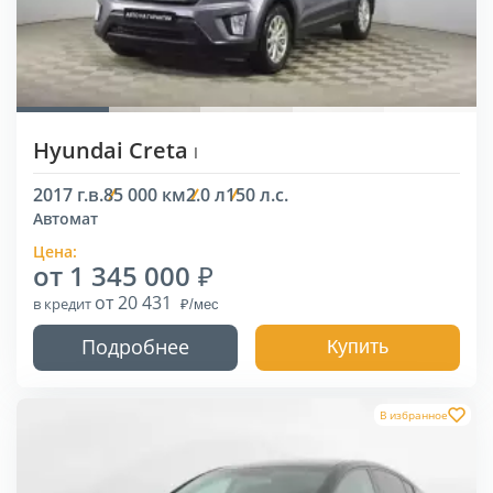
Hyundai Creta
I
2017 г.в.
85 000 км
2.0 л
150 л.с.
Автомат
Цена:
от 1 345 000
от 20 431
в кредит
Подробнее
Купить
В избранное