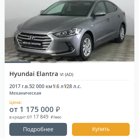
Hyundai Elantra
VI (AD)
2017 г.в.
52 000 км
1.6 л
128 л.с.
Механическая
Цена:
от 1 175 000
от 17 849
в кредит
Подробнее
Купить