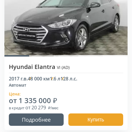
Hyundai Elantra
VI (AD)
2017 г.в.
48 000 км
1.6 л
128 л.с.
Автомат
Цена:
от 1 335 000
от 20 279
в кредит
Подробнее
Купить