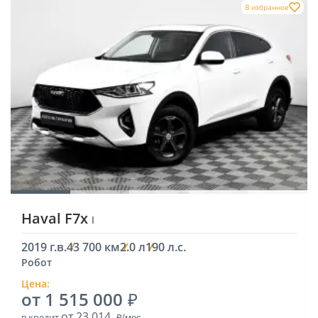
В избранное
Haval F7x
I
2019 г.в.
43 700 км
2.0 л
190 л.с.
Робот
Цена:
от 1 515 000
от 23 014
в кредит