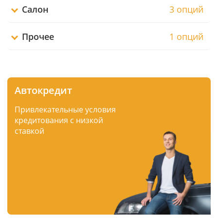
Салон
3 опций
Прочее
1 опций
Автокредит
Привлекательные условия
кредитования с низкой
ставкой