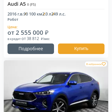
Audi A5
II (F5)
2016 г.в.
90 100 км
2.0 л
249 л.с.
Робот
Цена:
от 2 555 000
от 38 812
в кредит
Подробнее
Купить
В избранное