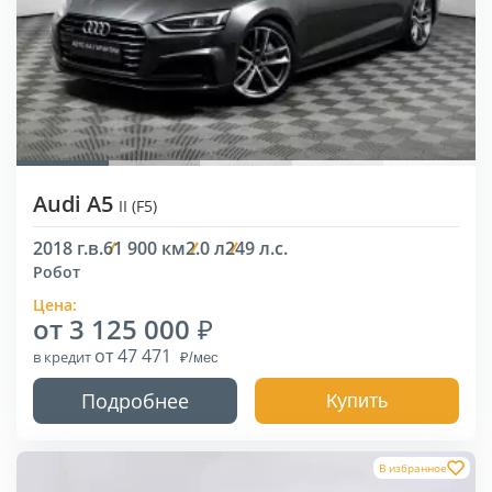
Audi A5
II (F5)
2018 г.в.
61 900 км
2.0 л
249 л.с.
Робот
Цена:
от 3 125 000
от 47 471
в кредит
Подробнее
Купить
В избранное