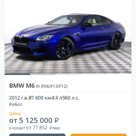
BMW M6
III (F06/F13/F12)
2012 г.в.
87 800 км
4.4 л
560 л.с.
Робот
Цена:
от 5 125 000
от 77 852
в кредит