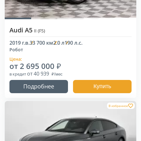
Audi A5
II (F5)
2019 г.в.
33 700 км
2.0 л
190 л.с.
Робот
Цена:
от 2 695 000
от 40 939
в кредит
Подробнее
Купить
В избранное