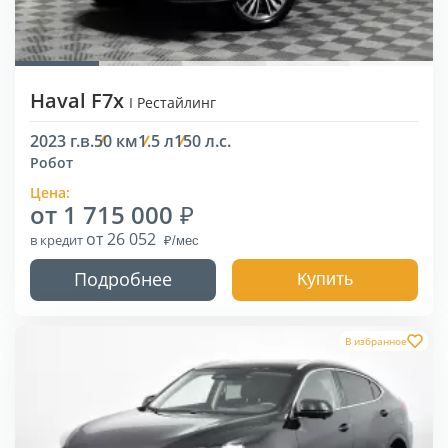
Haval F7x
I Рестайлинг
2023 г.в.
50 км
1.5 л
150 л.с.
Робот
Цена:
от 1 715 000
от 26 052
в кредит
Подробнее
Купить
В избранное