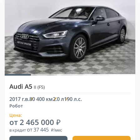
Audi A5
II (F5)
2017 г.в.
80 400 км
2.0 л
190 л.с.
Робот
Цена:
от 2 465 000
от 37 445
в кредит