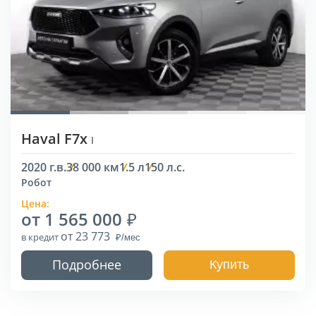
Haval F7x
I
2020 г.в.
38 000 км
1.5 л
150 л.с.
Робот
Цена:
от 1 565 000
от 23 773
в кредит
Подробнее
Купить