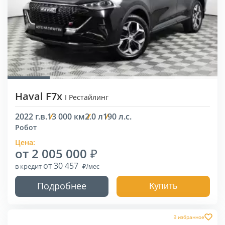
Haval F7x
I Рестайлинг
2022 г.в.
13 000 км
2.0 л
190 л.с.
Робот
Цена:
от 2 005 000
от 30 457
в кредит
Подробнее
Купить
В избранное