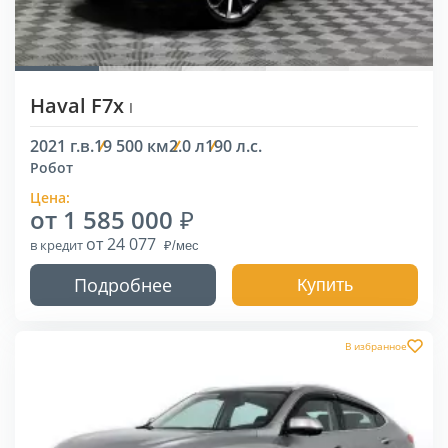
Haval F7x
I
2021 г.в.
19 500 км
2.0 л
190 л.с.
Робот
Цена:
от 1 585 000
от 24 077
в кредит
Подробнее
Купить
В избранное