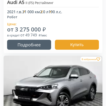
Audi A5
II (F5) Рестайлинг
2021 г.в.
31 000 км
2.0 л
190 л.с.
Робот
Цена:
от 3 275 000
от 49 749
в кредит
Подробнее
Купить
В избранное