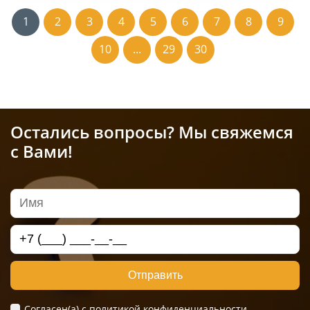
1
2
3
4
5
6
7
8
9
10
...
29
30
Остались вопросы? Мы свяжемся
с Вами!
Отправить
Согласен(а) c
политикой конфиденциальности.