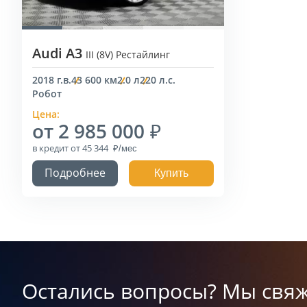
Audi A3
III (8V) Рестайлинг
2018 г.в.
43 600 км
2.0 л
220 л.с.
Робот
Цена:
от 2 985 000
в кредит
от 45 344
Подробнее
Купить
Остались вопросы? Мы свяж