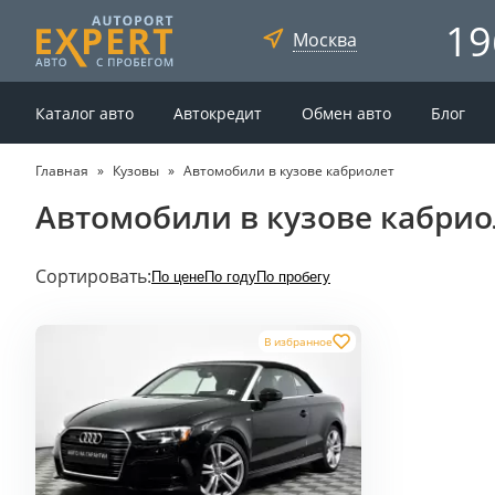
19
Москва
Каталог авто
Автокредит
Обмен авто
Блог
Главная
Кузовы
Автомобили в кузове кабриолет
Автомобили в кузове кабрио
Сортировать:
По цене
По году
По пробегу
В избранное