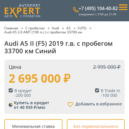
+7 (495) 104-40-82
ежедневно с 9:00 до 21:00
Главная
С пробегом
Audi
A5
II (F5)
Audi A5 2.0 AMT (190 л.с.) с пробегом 33700 км
Audi A5 II (F5) 2019 г.в. с пробегом
33700 км Синий
Цена
2 995 000
2 695 000
В кредит
В Trade in
-
200 000
-
100 000
Купить в кредит
Добавить в избранное
от 40 939 ₽/мес
Минимальная ставка
Без первоначального