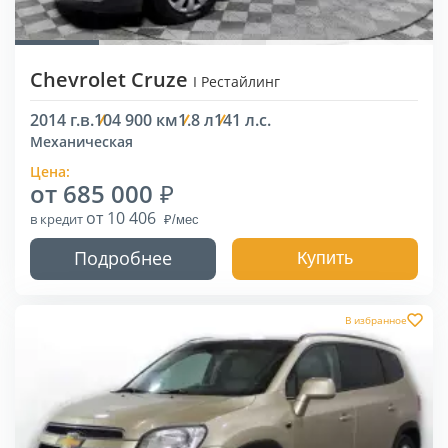
Chevrolet Cruze
I Рестайлинг
2014 г.в.
104 900 км
1.8 л
141 л.с.
Механическая
Цена:
от 685 000
от 10 406
в кредит
Подробнее
Купить
В избранное