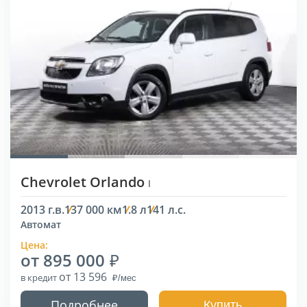
Chevrolet Orlando
I
2013 г.в.
137 000 км
1.8 л
141 л.с.
Автомат
Цена:
от 895 000
от 13 596
в кредит
Подробнее
Купить