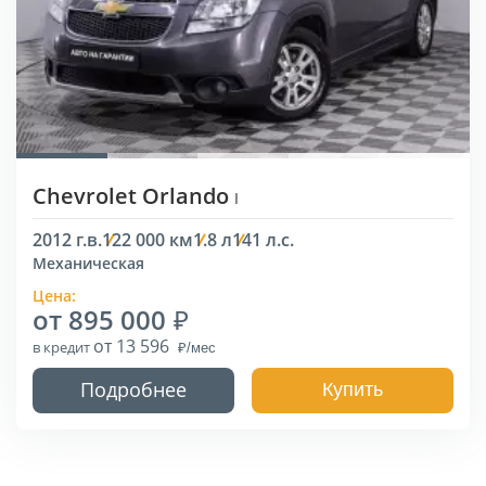
Chevrolet Orlando
I
2012 г.в.
122 000 км
1.8 л
141 л.с.
Механическая
Цена:
от 895 000
от 13 596
в кредит
Подробнее
Купить