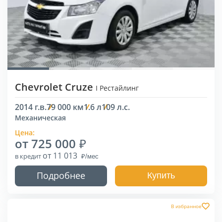
Chevrolet Cruze
I Рестайлинг
2014 г.в.
79 000 км
1.6 л
109 л.с.
Механическая
Цена:
от 725 000
от 11 013
в кредит
Подробнее
Купить
В избранное