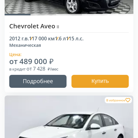
Chevrolet Aveo
II
2012 г.в.
117 000 км
1.6 л
115 л.с.
Механическая
Цена:
от 489 000
от 7 428
в кредит
Подробнее
Купить
В избранное