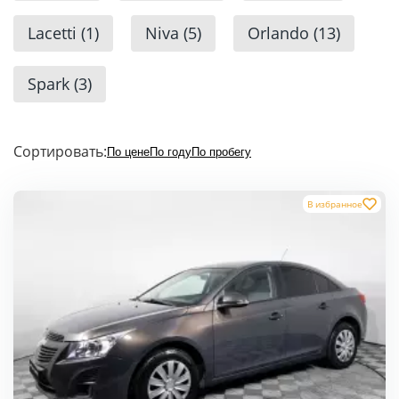
Lacetti
(1)
Niva
(5)
Orlando
(13)
Spark
(3)
Сортировать:
По цене
По году
По пробегу
В избранное