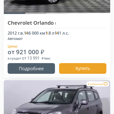
Chevrolet Orlando
I
2012 г.в.
146 000 км
1.8 л
141 л.с.
Автомат
Цена:
от 921 000
от 13 991
в кредит
Подробнее
Купить
В избранное