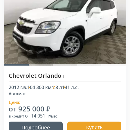
Chevrolet Orlando
I
2012 г.в.
104 300 км
1.8 л
141 л.с.
Автомат
Цена:
от 925 000
от 14 051
в кредит
Подробнее
Купить