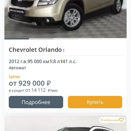
Chevrolet Orlando
I
2012 г.в.
95 000 км
1.8 л
141 л.с.
Автомат
Цена:
от 929 000
от 14 112
в кредит
Подробнее
Купить
В избранное