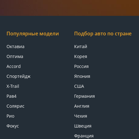
Популярные модели
Подбор авто по стране
Октавиа
Китай
Оптима
Корея
Accord
Россия
Спортейдж
Япония
X-Trail
США
Рав4
Германия
Солярис
Англия
Рио
Чехия
Фокус
Швеция
Франция