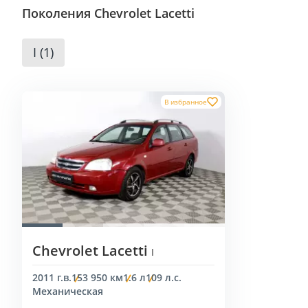
Поколения Chevrolet Lacetti
I (1)
В избранное
Chevrolet Lacetti
I
2011 г.в.
153 950 км
1.6 л
109 л.с.
Механическая