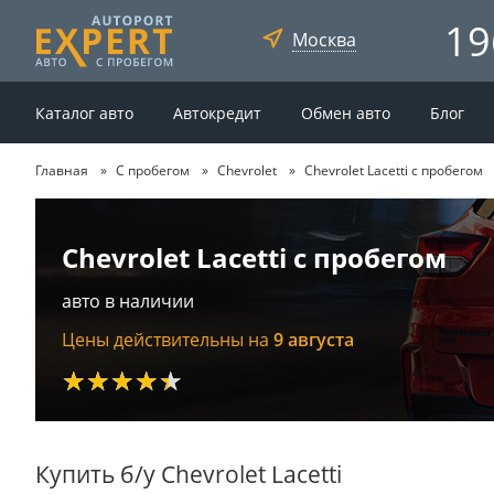
19
Москва
Каталог авто
Автокредит
Обмен авто
Блог
Главная
С пробегом
Chevrolet
Chevrolet Lacetti с пробегом
Chevrolet Lacetti с пробегом
авто в наличии
Цены действительны на
9 августа
★★★★★
Купить б/у Chevrolet Lacetti