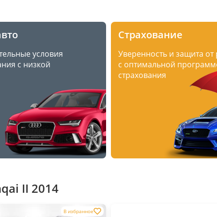
авто
Страхование
тельные условия
Уверенность и защита от
ния с низкой
с оптимальной программ
страхования
ai II 2014
В избранное