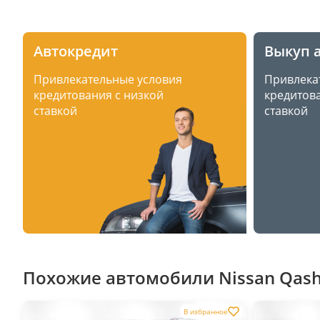
Автокредит
Выкуп 
Привлекательные условия
Привлека
кредитования с низкой
кредитова
ставкой
ставкой
Похожие автомобили Nissan Qashq
В избранное