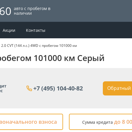
60
авто с пробегом в
наличии
Акции
Контакты
 2.0 CVT (144 л.с.) 4WD с пробегом 101000 км
 пробегом 101000 км Серый
дит
+7 (495) 104-40-82
Обратный 
ес
рвоначального взноса
до 8 0
Сумма кредита