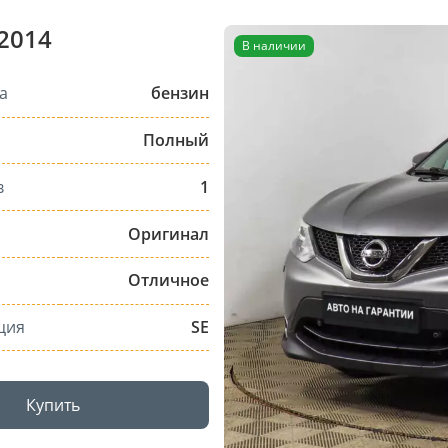
 2014
В наличии
а
бензин
Полный
в
1
Оригинал
Отличное
ция
SE
Купить