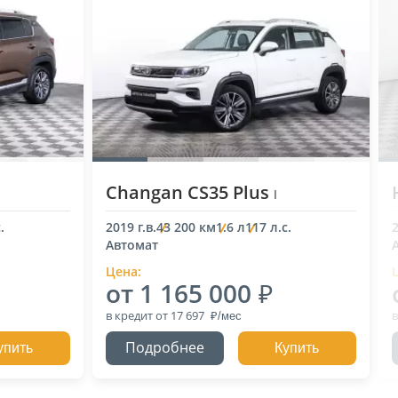
Changan CS35 Plus
I
.
2019 г.в.
43 200 км
1.6 л
117 л.с.
2
Автомат
Цена:
от 1 165 000
в кредит
от 17 697
в
Подробнее
упить
Купить