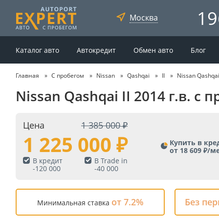
19
Москва
Каталог авто
Автокредит
Обмен авто
Блог
Главная
С пробегом
Nissan
Qashqai
II
Nissan Qashqai
Nissan Qashqai II 2014 г.в. с
Цена
1 385 000
1 225 000
Купить в кре
от 18 609 ₽/м
В кредит
В Trade in
-
120 000
-
40 000
от 7.2%
Без пе
Минимальная ставка