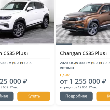
 CS35 Plus
Changan CS35 Plus
I
I
 500 км
1.6 л
117 л.с.
2020 г.в.
28 000 км
1.6 л
117 л.с
Автомат
Цена:
225 000
от 1 255 000
18 609
в кредит
от 19 064
бнее
Подробнее
Купить
К