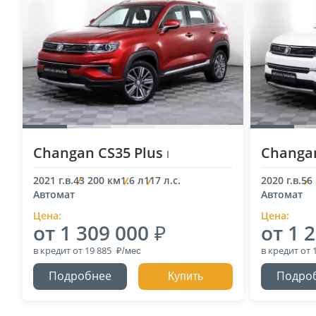
Changan CS35 Plus
Changan
I
2021 г.в.
43 200 км
1.6 л
117 л.с.
2020 г.в.
56
Автомат
Автомат
Цена:
Цена:
от 1 309 000
от 1 
в кредит
от 19 885
в кредит
от 
Подробнее
Подро
Купить