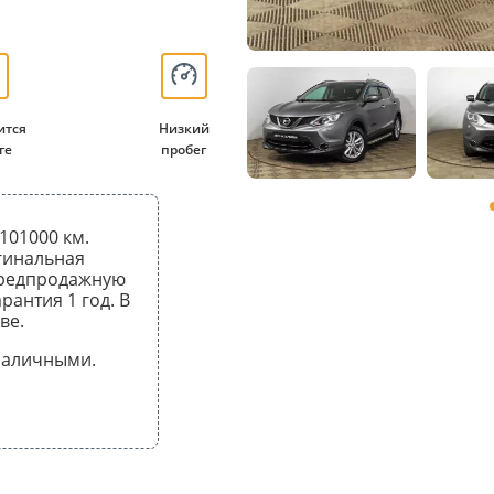
ится
Низкий
ге
пробег
101000 км.
гинальная
предпродажную
рантия 1 год. В
ве.
 наличными.