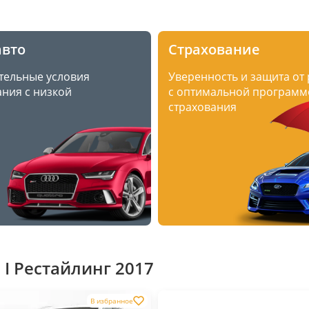
авто
Страхование
тельные условия
Уверенность и защита от
ния с низкой
с оптимальной программ
страхования
 I Рестайлинг 2017
В избранное