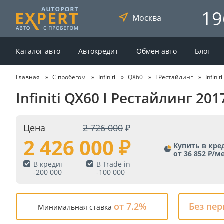
19
Москва
Каталог авто
Автокредит
Обмен авто
Блог
Главная
С пробегом
Infiniti
QX60
I Рестайлинг
Infini
Infiniti QX60 I Рестайлинг 20
Цена
2 726 000
2 426 000
Купить в кре
от 36 852 ₽/м
В кредит
В Trade in
-
200 000
-
100 000
от 7.2%
Без пе
Минимальная ставка