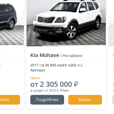
Kia Mohave
г
I Рестайлинг
.
2017 г.в.
74 800 км
3.0 л
250 л.с.
2
Автомат
Цена:
от 2 305 000
в кредит
от 35 014
в
Подробнее
упить
Купить