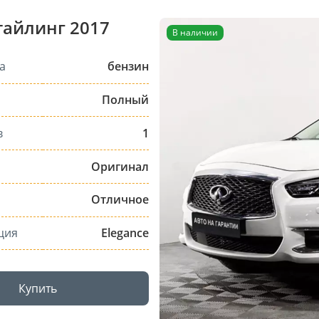
стайлинг 2017
В наличии
а
бензин
Полный
в
1
Оригинал
Отличное
ция
Elegance
Купить