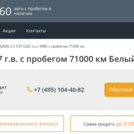
60
авто с пробегом в
наличии
Акции
Контакты
ti QX60 3.5 CVT (262 л.с.) 4WD с пробегом 71000 км
17 г.в. с пробегом 71000 км Белы
дит
+7 (495) 104-40-82
Обратный 
ес
рвоначального взноса
до 8 0
Сумма кредита