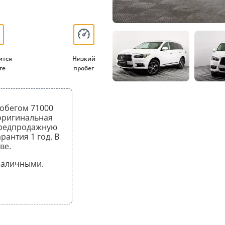
ится
Низкий
ге
пробег
пробегом 71000
 оригинальная
предпродажную
рантия 1 год. В
ве.
 наличными.