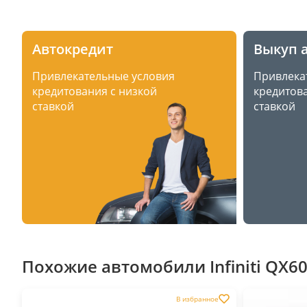
Автокредит
Выкуп 
Привлекательные условия
Привлека
кредитования с низкой
кредитова
ставкой
ставкой
Похожие автомобили Infiniti QX60
В избранное