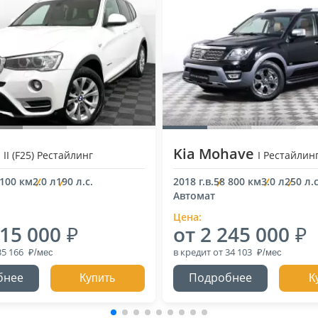
3
Kia Mohave
II (F25) Рестайлинг
I Рестайлин
 100 км
2.0 л
190 л.с.
2018 г.в.
58 800 км
3.0 л
250 л.с
Автомат
Цена:
315 000
от 2 245 000
35 166
в кредит
от 34 103
бнее
Подробнее
Купить
К