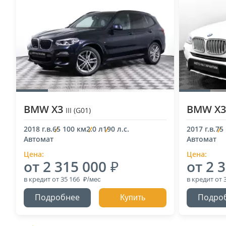
BMW X3
BMW X
III (G01)
2018 г.в.
65 100 км
2.0 л
190 л.с.
2017 г.в.
75
Автомат
Автомат
Цена:
Цена:
от 2 315 000
от 2 
в кредит
от 35 166
в кредит
от 
Подробнее
Подро
Купить