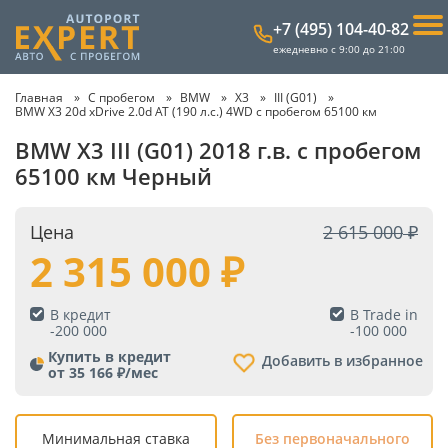
+7 (495) 104-40-82
ежедневно с 9:00 до 21:00
Главная
С пробегом
BMW
X3
III (G01)
BMW X3 20d xDrive 2.0d AT (190 л.с.) 4WD с пробегом 65100 км
BMW X3 III (G01) 2018 г.в. с пробегом
65100 км Черный
Цена
2 615 000
2 315 000
В кредит
В Trade in
-
200 000
-
100 000
Купить в кредит
Добавить в избранное
от 35 166 ₽/мес
Минимальная ставка
Без первоначального