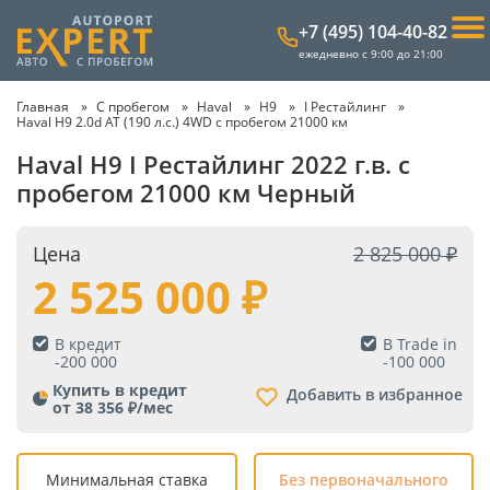
+7 (495) 104-40-82
ежедневно с 9:00 до 21:00
Главная
С пробегом
Haval
H9
I Рестайлинг
Haval H9 2.0d AT (190 л.с.) 4WD с пробегом 21000 км
Haval H9 I Рестайлинг 2022 г.в. с
пробегом 21000 км Черный
Цена
2 825 000
2 525 000
В кредит
В Trade in
-
200 000
-
100 000
Купить в кредит
Добавить в избранное
от 38 356 ₽/мес
Минимальная ставка
Без первоначального