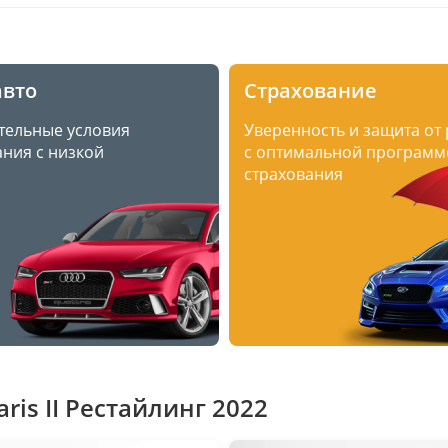
авто
Страхование
тельные условия
Уверенность и защита от
ния с низкой
с оптимальной программ
страхования
is II Рестайлинг 2022