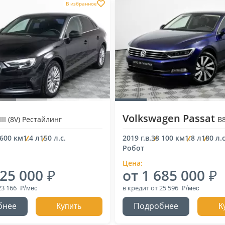
В избранное
Volkswagen Passat
III (8V) Рестайлинг
B
 600 км
1.4 л
150 л.с.
2019 г.в.
38 100 км
1.8 л
180 л.с
Робот
Цена:
525 000
от 1 685 000
23 166
в кредит
от 25 596
бнее
Подробнее
Купить
К