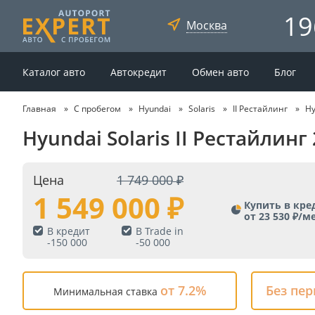
19
Москва
Каталог авто
Автокредит
Обмен авто
Блог
Главная
С пробегом
Hyundai
Solaris
II Рестайлинг
Hy
Hyundai Solaris II Рестайлинг
Цена
1 749 000
1 549 000
Купить в кре
от 23 530 ₽/м
В кредит
В Trade in
-
150 000
-
50 000
от 7.2%
Без пе
Минимальная ставка