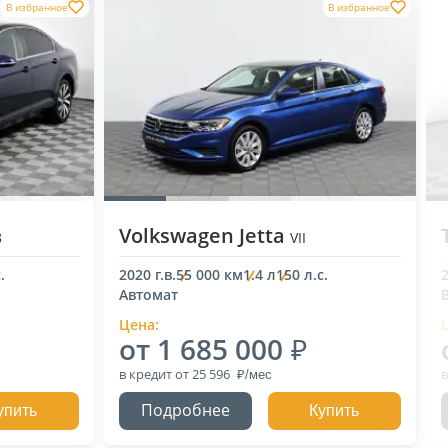
В избранное
В избранное
Volkswagen Jetta
8
VII
.
2020 г.в.
55 000 км
1.4 л
150 л.с.
2
Автомат
Цена:
от 1 685 000
в кредит
от 25 596
в
Подробнее
упить
Купить