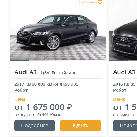
В избранное
Audi A3
Audi A3
III (8V) Рестайлинг
2017 г.в.
60 800 км
1.4 л
150 л.с.
2016 г.в.
85
Робот
Робот
Цена:
Цена:
от 1 675 000
от 1 
в кредит
от 25 444
в кредит
от 
Подробнее
Подро
Купить