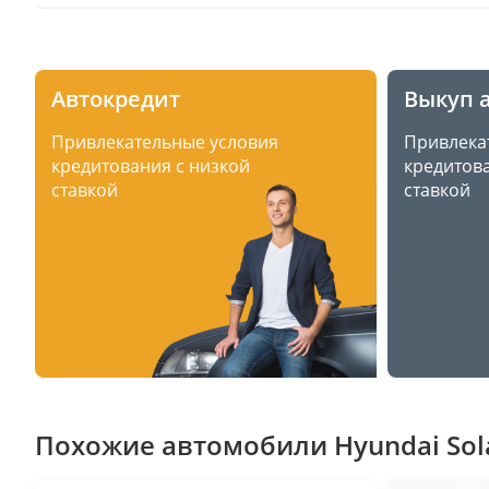
Автокредит
Выкуп 
Привлекательные условия
Привлека
кредитования с низкой
кредитова
ставкой
ставкой
Похожие автомобили Hyundai Solar