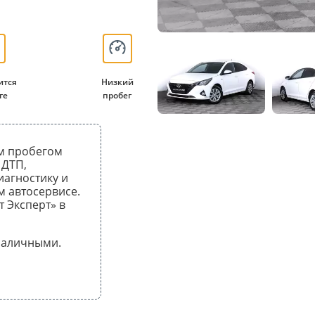
ится
Низкий
ге
пробег
ым пробегом
 ДТП,
иагностику и
 автосервисе.
т Эксперт» в
 наличными.