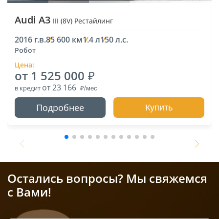
Audi A3
III (8V) Рестайлинг
2016 г.в.
85 600 км
1.4 л
150 л.с.
Робот
Цена:
от 1 525 000
от 23 166
в кредит
Подробнее
Купить
Остались вопросы? Мы свяжемся
с Вами!