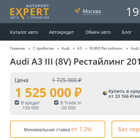
19
Москва
Каталог авто
Автокредит
Обмен авто
Блог
Главная
С пробегом
Audi
A3
III (8V) Рестайлинг
Audi 
Audi A3 III (8V) Рестайлинг 2
Цена
1 725 000
1 525 000
Купить в кре
от 23 166 ₽/м
В кредит
В Trade in
-
150 000
-
50 000
от 7.2%
Без пе
Минимальная ставка