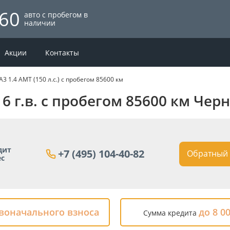
60
авто с пробегом в
наличии
Акции
Контакты
A3 1.4 AMT (150 л.с.) с пробегом 85600 км
016 г.в. с пробегом 85600 км Чер
дит
+7 (495) 104-40-82
Обратный 
ес
рвоначального взноса
до 8 0
Сумма кредита