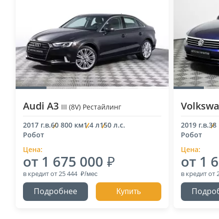
Audi A3
Volkswa
III (8V) Рестайлинг
2017 г.в.
60 800 км
1.4 л
150 л.с.
2019 г.в.
38
Робот
Робот
Цена:
Цена:
от 1 675 000
от 1 
в кредит
от 25 444
в кредит
от 
Подробнее
Подро
Купить