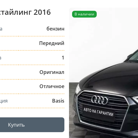
естайлинг 2016
В наличии
а
бензин
Передний
в
1
Оригинал
Отличное
ция
Basis
Купить