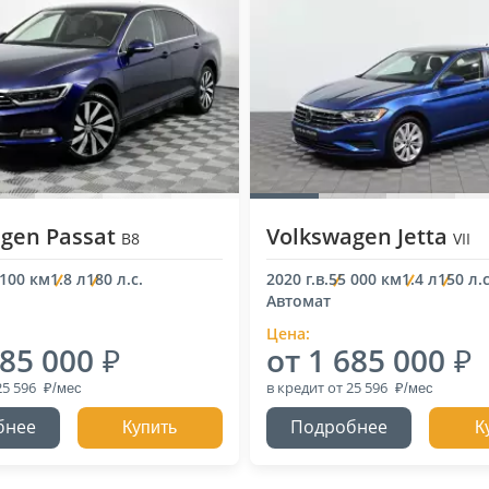
gen Passat
Volkswagen Jetta
B8
VII
 100 км
1.8 л
180 л.с.
2020 г.в.
55 000 км
1.4 л
150 л.с
Автомат
Цена:
685 000
от 1 685 000
25 596
в кредит
от 25 596
бнее
Подробнее
Купить
К