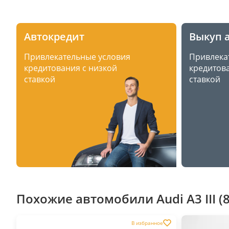
Автокредит
Выкуп 
Привлекательные условия
Привлека
кредитования с низкой
кредитова
ставкой
ставкой
Похожие автомобили Audi A3 III (
В избранное