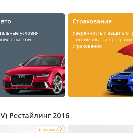
авто
Страхование
тельные условия
Уверенность и защита от
ния с низкой
с оптимальной программ
страхования
8V) Рестайлинг 2016
В избранное