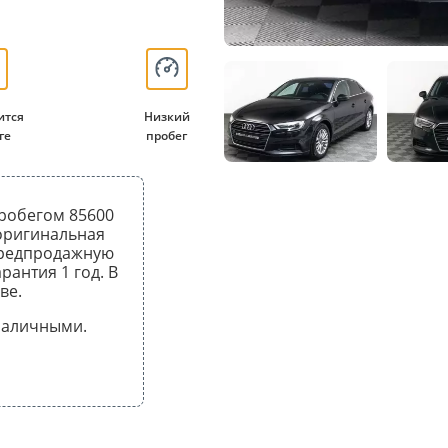
ится
Низкий
ге
пробег
 пробегом 85600
 оригинальная
предпродажную
рантия 1 год. В
ве.
 наличными.