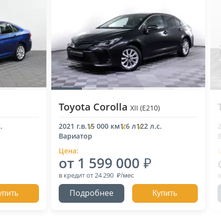
Toyota Corolla
XII (E210)
.
2021 г.в.
15 000 км
1.6 л
122 л.с.
2
Вариатор
Цена:
от 1 599 000
в кредит
от 24 290
в
Подробнее
упить
Купить