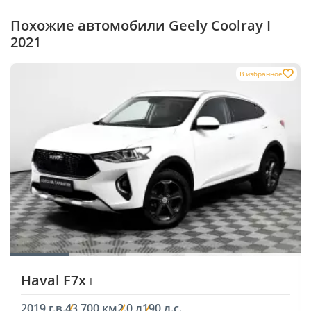
Похожие автомобили Geely Coolray I
2021
В избранное
Haval F7x
I
2019 г.в.
43 700 км
2.0 л
190 л.с.