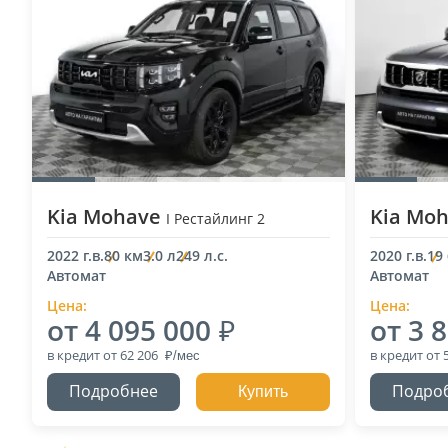
Kia Mohave
Kia Mo
I Рестайлинг 2
2022 г.в.
80 км
3.0 л
249 л.с.
2020 г.в.
19
Автомат
Автомат
Цена:
Цена:
от 4 095 000
от 3 
в кредит
от 62 206
в кредит
от 
Подробнее
Подро
Купить