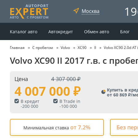
19
Москва
Каталог авто
Автокредит
Обмен авто
Блог
Главная
С пробегом
Volvo
XC90
II
Volvo XC90 2.0d AT
Volvo XC90 II 2017 г.в. с про
Цена
4 307 000
4 007 000
Купить в кре
от 60 869 ₽/м
В кредит
В Trade in
-
200 000
-
100 000
от 7.2%
Без пе
Минимальная ставка