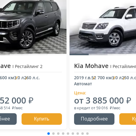
have
Kia Mohave
I Рестайлинг 2
I Рестайлин
 600 км
3.0 л
260 л.с.
2019 г.в.
52 700 км
3.0 л
250 л.с
Автомат
Цена:
852 000
от 3 885 000
58 514
в кредит
от 59 016
бнее
Подробнее
Купить
К