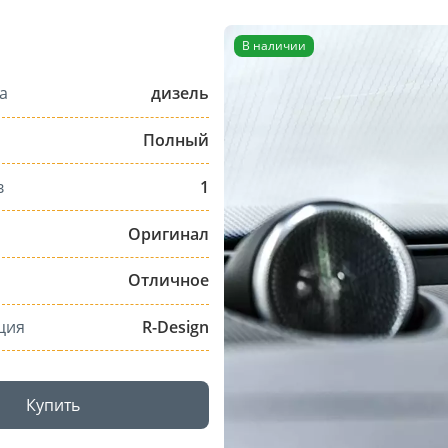
В наличии
а
дизель
Полный
в
1
Оригинал
Отличное
ция
R-Design
Купить