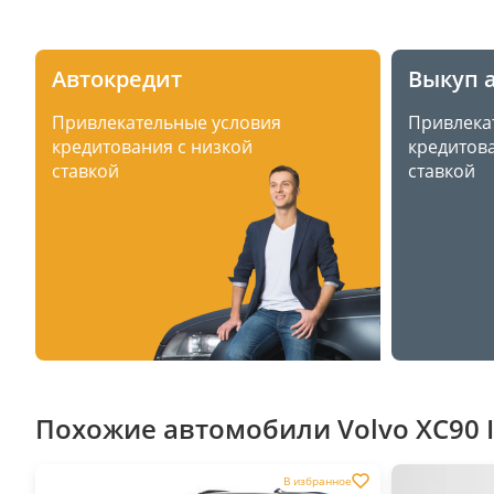
Автокредит
Выкуп 
Привлекательные условия
Привлека
кредитования с низкой
кредитова
ставкой
ставкой
Похожие автомобили Volvo XC90 I
В избранное