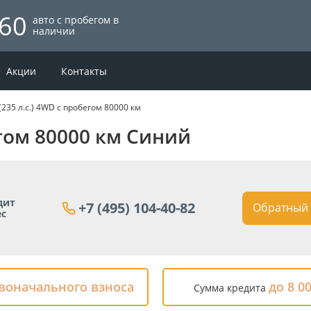
60
авто с пробегом в
наличии
Акции
Контакты
 (235 л.с.) 4WD с пробегом 80000 км
бегом 80000 км Синий
дит
+7 (495) 104-40-82
Обратный 
ес
рвоначального взноса
до 8 0
Сумма кредита