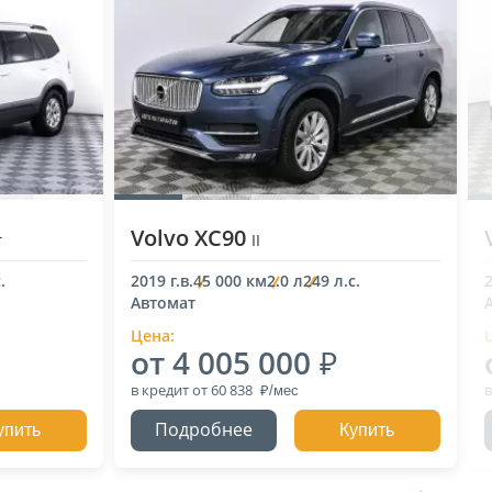
Volvo XC90
г
II
.
2019 г.в.
45 000 км
2.0 л
249 л.с.
2
Автомат
Цена:
от 4 005 000
в кредит
от 60 838
в
Подробнее
упить
Купить