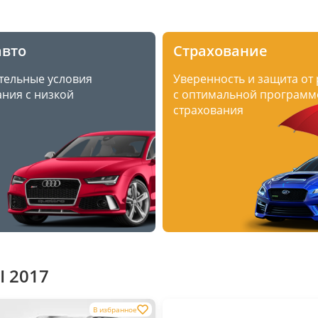
авто
Страхование
тельные условия
Уверенность и защита от
ния с низкой
с оптимальной программ
страхования
I 2017
В избранное