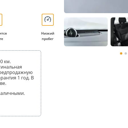
ится
Низкий
ге
пробег
0 км.
гинальная
предпродажную
рантия 1 год. В
ве.
 наличными.