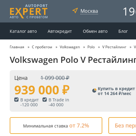
19
Москва
Каталог авто
Автокредит
Обмен авто
Блог
Главная
С пробегом
Volkswagen
Polo
V Рестайлинг
V
Volkswagen Polo V Рестайлинг
Цена
1 099 000
939 000
Купить в кредит
от 14 264 ₽/мес
В кредит
В Trade in
-
120 000
-
40 000
от 7.2%
Без пе
Минимальная ставка