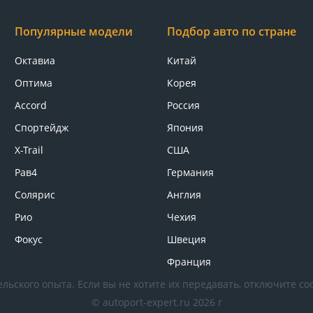
Популярные модели
Подбор авто по стране
Октавиа
Китай
Оптима
Корея
Accord
Россия
Спортейдж
Япония
X-Trail
США
Рав4
Германия
Солярис
Англия
Рио
Чехия
Фокус
Швеция
Франция
льского опыта. Если вы не хотите их передавать, отключите coo
© autoport-expert.ru 2026 г