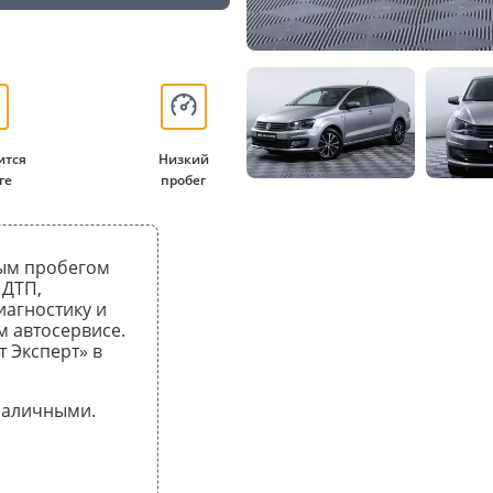
ится
Низкий
ге
пробег
ным пробегом
 ДТП,
иагностику и
 автосервисе.
т Эксперт» в
 наличными.