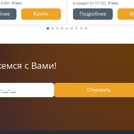
14 051
в кредит
от 15 722
бнее
Подробнее
Купить
К
емся с Вами!
Отправить