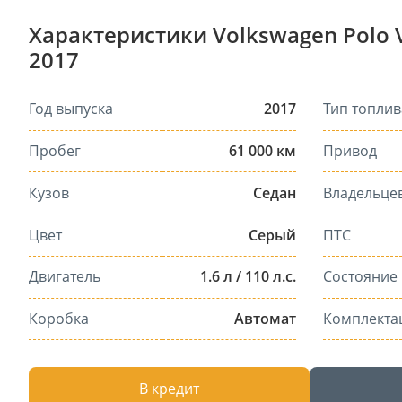
Характеристики Volkswagen Polo 
2017
Год выпуска
2017
Тип топлив
Пробег
61 000 км
Привод
Кузов
Седан
Владельце
Цвет
Серый
ПТС
Двигатель
1.6 л / 110 л.с.
Состояние
Коробка
Автомат
Комплекта
В кредит