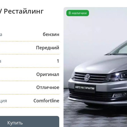
V Рестайлинг
В наличии
а
бензин
Передний
в
1
Оригинал
Отличное
ция
Comfortline
Купить