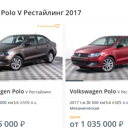
Polo V Рестайлинг 2017
В избранное
gen Polo
Volkswagen Polo
V Рестайлинг
V Ре
 000 км
1.6 л
110 л.с.
2017 г.в.
76 500 км
1.4 л
125 л.с
Механическая
Цена:
5 000
от 1 035 000