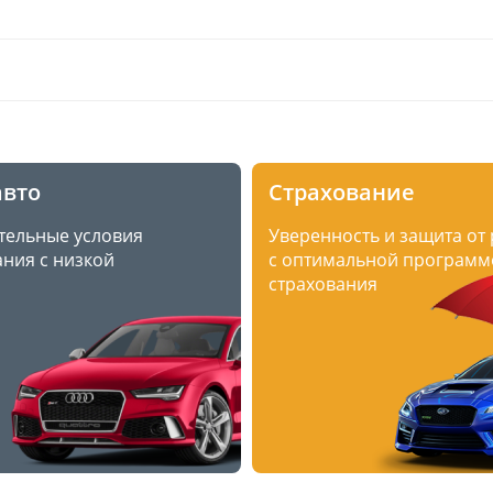
авто
Страхование
тельные условия
Уверенность и защита от
ния с низкой
с оптимальной программ
страхования