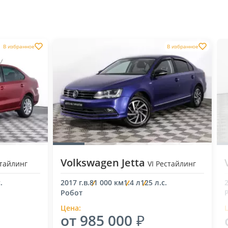
В избранное
В избранное
Volkswagen Jetta
стайлинг
VI Рестайлинг
.
2017 г.в.
81 000 км
1.4 л
125 л.с.
2
Робот
Цена:
от 985 000