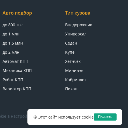
Авто подбор
Тип кузова
до 800 тыс
Внедорожник
до 1 млн
Универсал
до 1.5 млн
Седан
до 2 млн
Купе
Автомат КПП
Хетчбэк
Механика КПП
Минивэн
Робот КПП
Кабриолет
Вариатор КПП
Пикап
kie в настройках браузера.
Политика конфиденциальности
🍪 Этот сайт использует cookie
Принять