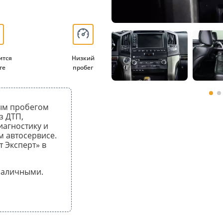
ится
Низкий
ге
пробег
ьным пробегом
з ДТП,
иагностику и
 автосервисе.
т Эксперт» в
 наличными.