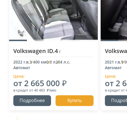
Volkswagen ID.4
Volkswa
I
2022 г.в.
3 400 км
0.0 л
204 л.с.
2021 г.в.
9 
Автомат
Автомат
Цена:
Цена:
от 2 665 000
от 2 
в кредит
от 40 483
в кредит
от 
Подробнее
Подро
Купить