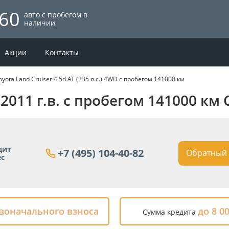
60
авто с пробегом в
наличии
Акции
Контакты
oyota Land Cruiser 4.5d AT (235 л.с.) 4WD с пробегом 141000 км
s 2011 г.в. с пробегом 141000 км
дит
+7 (495) 104-40-82
Обратный 
ес
рвоначального взноса
до 8 0
Сумма кредита