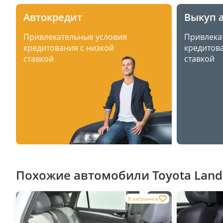
Автокредит
Выкуп 
Привлекательные условия
Привлека
кредитования с низкой
кредитова
ставкой
ставкой
Похожие автомобили Toyota Land C
В избранное