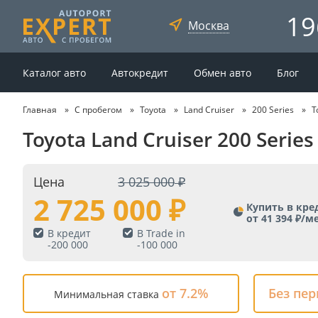
19
Москва
Каталог авто
Автокредит
Обмен авто
Блог
Главная
С пробегом
Toyota
Land Cruiser
200 Series
T
Toyota Land Cruiser 200 Serie
Цена
3 025 000
2 725 000
Купить в кре
от 41 394 ₽/м
В кредит
В Trade in
-
200 000
-
100 000
от 7.2%
Без пе
Минимальная ставка