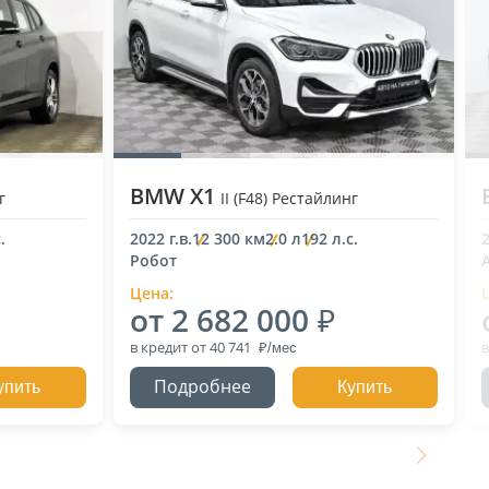
BMW X1
г
II (F48) Рестайлинг
.
2022 г.в.
12 300 км
2.0 л
192 л.с.
2
Робот
Цена:
от 2 682 000
в кредит
от 40 741
в
Подробнее
упить
Купить