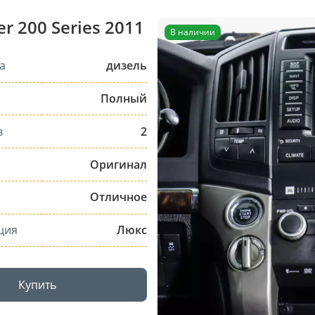
r 200 Series 2011
В наличии
а
дизель
Полный
в
2
Оригинал
Отличное
ция
Люкс
Купить