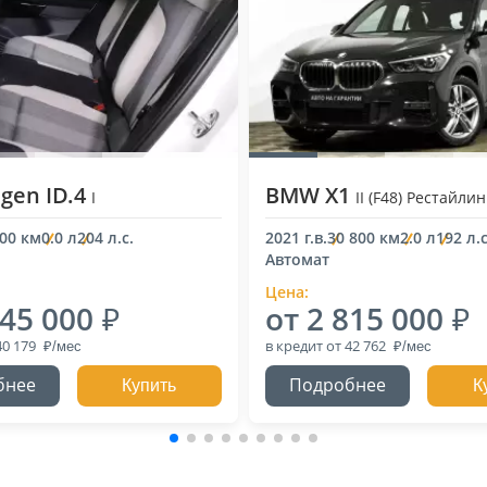
gen ID.4
BMW X1
I
II (F48) Рестайлин
000 км
0.0 л
204 л.с.
2021 г.в.
30 800 км
2.0 л
192 л.с
Автомат
Цена:
645 000
от 2 815 000
40 179
в кредит
от 42 762
бнее
Подробнее
Купить
К