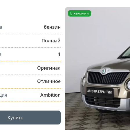
В наличии
а
бензин
Полный
в
1
Оригинал
Отличное
ция
Ambition
Купить