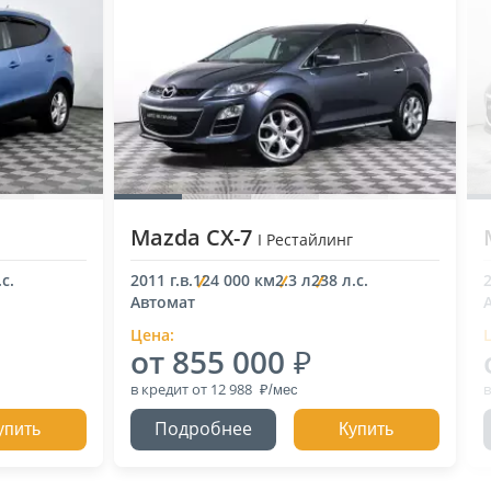
Mazda CX-7
I Рестайлинг
с.
2011 г.в.
124 000 км
2.3 л
238 л.с.
2
Автомат
Цена:
от 855 000
в кредит
от 12 988
в
Подробнее
упить
Купить