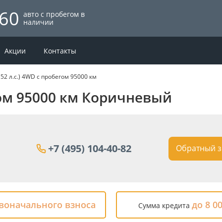
60
авто с пробегом в
наличии
Акции
Контакты
152 л.с.) 4WD с пробегом 95000 км
бегом 95000 км Коричневый
+7 (495) 104-40-82
Обратный з
рвоначального взноса
до 8 0
Сумма кредита