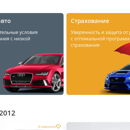
авто
Страхование
тельные условия
Уверенность и защита от
ния с низкой
с оптимальной программ
страхования
 2012
В избранное