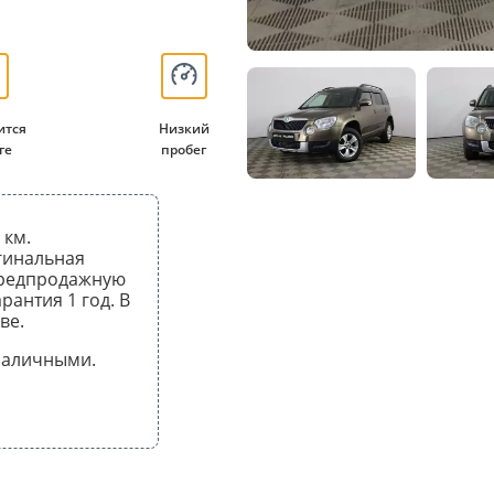
ится
Низкий
ге
пробег
 км.
гинальная
предпродажную
рантия 1 год. В
ве.
 наличными.