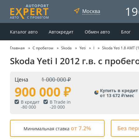
19
Москва
Каталог авто
Автокредит
Обмен авто
Блог
Главная
С пробегом
Skoda
Yeti
I
Skoda Yeti 1.8 AMT (
Skoda Yeti I 2012 г.в. с про
Цена
1 000 000
900 000
Купить в кредит
от 13 672 ₽/мес
В кредит
В Trade in
-
80 000
-
20 000
от 7.2%
Без пе
Минимальная ставка