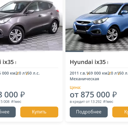
 ix35
Hyundai ix35
I
I
6 000 км
2.0 л
150 л.с.
2011 г.в.
169 000 км
2.0 л
150 л.
Механическая
Цена:
8 000
от 875 000
15 008
в кредит
от 13 292
бнее
Подробнее
Купить
К