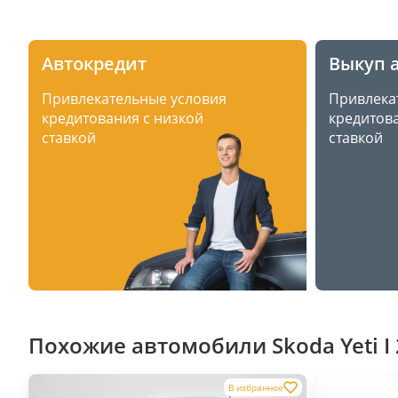
Автокредит
Выкуп 
Привлекательные условия
Привлека
кредитования с низкой
кредитова
ставкой
ставкой
Похожие автомобили Skoda Yeti I
В избранное