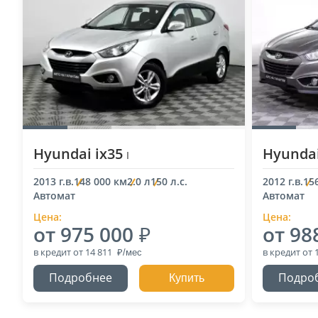
Hyundai ix35
Hyundai
I
2013 г.в.
148 000 км
2.0 л
150 л.с.
2012 г.в.
15
Автомат
Автомат
Цена:
Цена:
от 975 000
от 98
в кредит
от 14 811
в кредит
от 
Подробнее
Подро
Купить