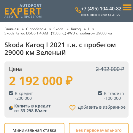
+7 (495) 104-40-82
ежедневно с 9:00 до 21:00
Главная
С пробегом
Skoda
Karoq
I
Skoda Karoq DSG6 1.4 AMT (150 л.с.) 4WD с пробегом 29000 км
Skoda Karoq I 2021 г.в. с пробегом
29000 км Зеленый
Цена
2 492 000
2 192 000
В кредит
В Trade in
-
200 000
-
100 000
Купить в кредит
Добавить в избранное
от 33 298 ₽/мес
Минимальная ставка
Без первоначального