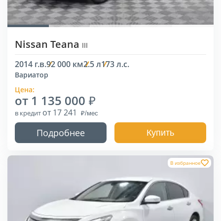
Nissan Teana
III
2014 г.в.
92 000 км
2.5 л
173 л.с.
Вариатор
Цена:
от 1 135 000
от 17 241
в кредит
Подробнее
Купить
В избранное