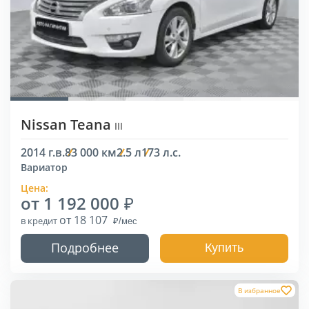
Nissan Teana
III
2014 г.в.
83 000 км
2.5 л
173 л.с.
Вариатор
Цена:
от 1 192 000
от 18 107
в кредит
Подробнее
Купить
В избранное