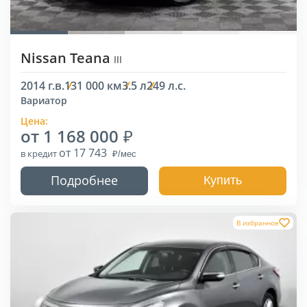
Nissan Teana
III
2014 г.в.
131 000 км
3.5 л
249 л.с.
Вариатор
Цена:
от 1 168 000
от 17 743
в кредит
Подробнее
Купить
В избранное