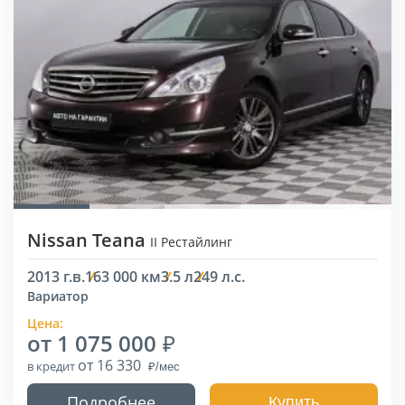
Nissan Teana
II Рестайлинг
2013 г.в.
163 000 км
3.5 л
249 л.с.
Вариатор
Цена:
от 1 075 000
от 16 330
в кредит
Подробнее
Купить