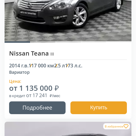
Nissan Teana
III
2014 г.в.
117 000 км
2.5 л
173 л.с.
Вариатор
Цена:
от 1 135 000
от 17 241
в кредит
Подробнее
Купить
В избранное