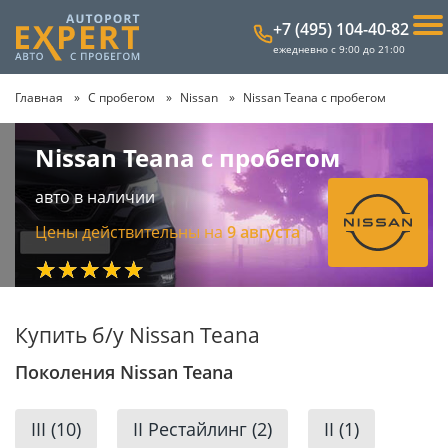
+7 (495) 104-40-82
ежедневно с 9:00 до 21:00
Главная
С пробегом
Nissan
Nissan Teana с пробегом
Nissan Teana с пробегом
авто в наличии
Цены действительны на
9 августа
★★★★★
Купить б/у Nissan Teana
Поколения Nissan Teana
III (10)
II Рестайлинг (2)
II (1)