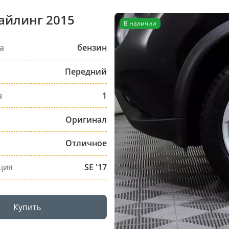
тайлинг 2015
В наличии
а
бензин
Передний
в
1
Оригинал
Отличное
ция
SE '17
Купить