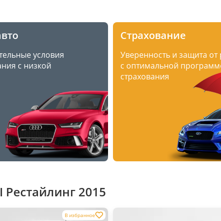
авто
Страхование
тельные условия
Уверенность и защита от
ния с низкой
с оптимальной программ
страхования
I Рестайлинг 2015
В избранное