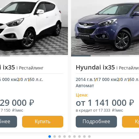
 ix35
Hyundai ix35
I Рестайлинг
I Рестайли
6 000 км
2.0 л
150 л.с.
2014 г.в.
117 000 км
2.0 л
150 л.
Автомат
Цена:
129 000
от 1 141 000
17 150
в кредит
от 17 333
бнее
Подробнее
Купить
К