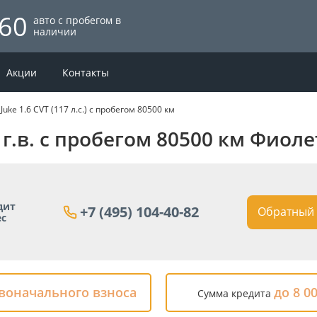
60
авто с пробегом в
наличии
Акции
Контакты
 Juke 1.6 CVT (117 л.с.) с пробегом 80500 км
5 г.в. с пробегом 80500 км Фиол
дит
+7 (495) 104-40-82
Обратный 
ес
рвоначального взноса
до 8 0
Сумма кредита