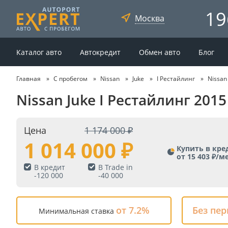
19
Москва
Каталог авто
Автокредит
Обмен авто
Блог
Главная
С пробегом
Nissan
Juke
I Рестайлинг
Nissan
Nissan Juke I Рестайлинг 201
Цена
1 174 000
1 014 000
Купить в кре
от 15 403 ₽/м
В кредит
В Trade in
-
120 000
-
40 000
от 7.2%
Без пе
Минимальная ставка