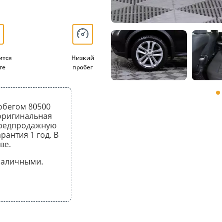
ится
Низкий
ге
пробег
робегом 80500
 оригинальная
предпродажную
рантия 1 год. В
ве.
 наличными.