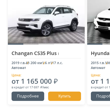
Changan CS35 Plus
Hyundai
I
2019 г.в.
43 200 км
1.6 л
117 л.с.
2015 г.в.
10
Автомат
Автомат
Цена:
Цена:
от 1 165 000
от 1 
в кредит
от 17 697
в кредит
от 
Подробнее
Подро
Купить