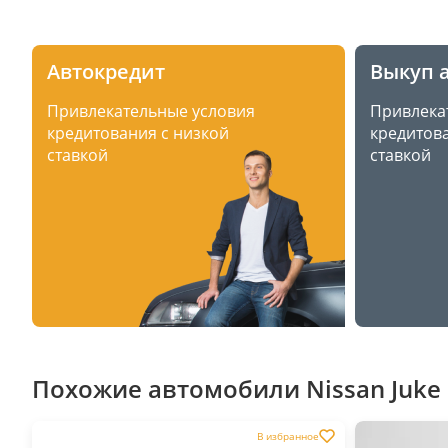
Автокредит
Выкуп 
Привлекательные условия
Привлека
кредитования с низкой
кредитова
ставкой
ставкой
Похожие автомобили Nissan Juke 
В избранное