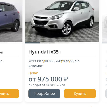
Hyundai ix35
нг
I
с.
2013 г.в.
148 000 км
2.0 л
150 л.с.
2
Автомат
Цена:
от 975 000
в кредит
от 14 811
в
Подробнее
упить
Купить