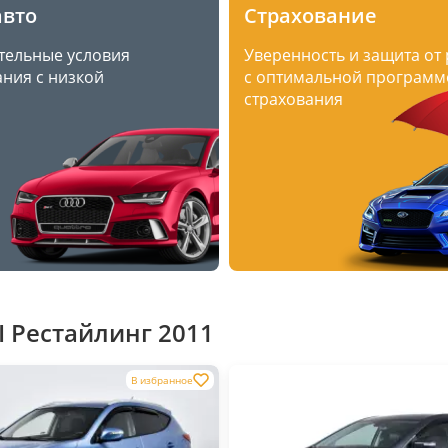
авто
Страхование
тельные условия
Уверенность и защита от
ния с низкой
с оптимальной программ
страхования
 Рестайлинг 2011
В избранное