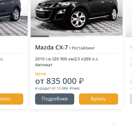
Mazda CX-7
I Рестайлинг
с.
2010 г.в.
120 900 км
2.3 л
238 л.с.
2
Автомат
Цена:
от 835 000
в кредит
от 12 684
в
Подробнее
упить
Купить