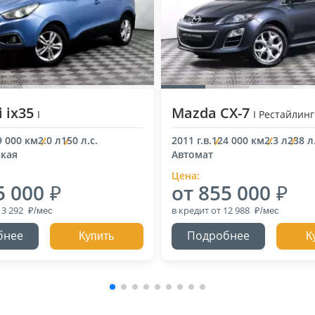
 ix35
Mazda CX-7
I
I Рестайлинг
9 000 км
2.0 л
150 л.с.
2011 г.в.
124 000 км
2.3 л
238 л.
кая
Автомат
Цена:
5 000
от 855 000
13 292
в кредит
от 12 988
бнее
Подробнее
Купить
К