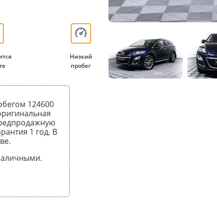
ится
Низкий
ге
пробег
робегом 124600
 оригинальная
предпродажную
рантия 1 год. В
ве.
 наличными.