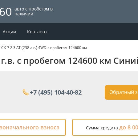
60
авто с пробегом в
наличии
Акции
Контакты
CX-7 2.3 AT (238 л.с.) 4WD с пробегом 124600 км
 г.в. с пробегом 124600 км Сини
+7 (495) 104-40-82
Обратный з
рвоначального взноса
до 8 0
Сумма кредита