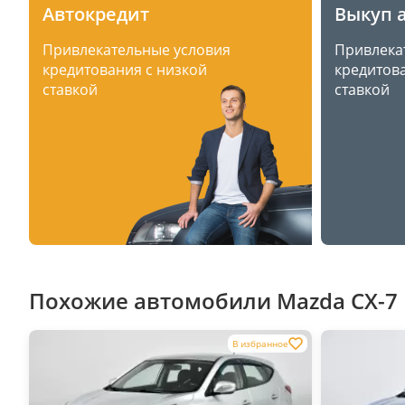
Автокредит
Выкуп 
Привлекательные условия
Привлека
кредитования с низкой
кредитова
ставкой
ставкой
Похожие автомобили Mazda CX-7 I
В избранное