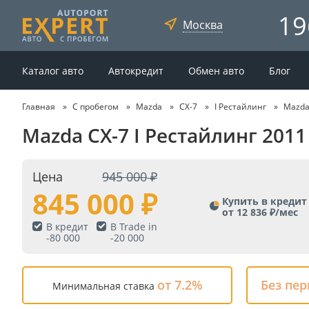
19
Москва
Каталог авто
Автокредит
Обмен авто
Блог
Главная
С пробегом
Mazda
CX-7
I Рестайлинг
Mazda 
Mazda CX-7 I Рестайлинг 2011
Цена
945 000
845 000
Купить в кредит
от 12 836 ₽/мес
В кредит
В Trade in
-
80 000
-
20 000
от 7.2%
Без пе
Минимальная ставка