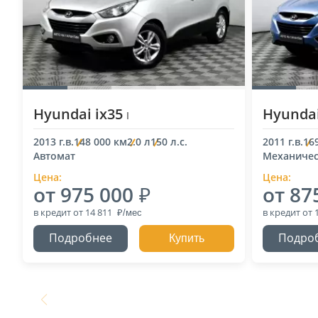
Hyundai ix35
Hyundai
I
2013 г.в.
148 000 км
2.0 л
150 л.с.
2011 г.в.
16
Автомат
Механичес
Цена:
Цена:
от 975 000
от 87
в кредит
от 14 811
в кредит
от 
Подробнее
Подро
Купить