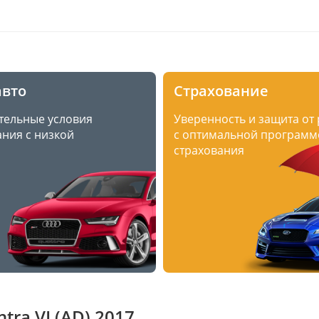
авто
Страхование
тельные условия
Уверенность и защита от
ния с низкой
с оптимальной программ
страхования
ra VI (AD) 2017