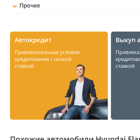
Прочее
Автокредит
Выкуп 
Привлекательные условия
Привлека
кредитования с низкой
кредитова
ставкой
ставкой
Похожие автомобили Hyundai Elant