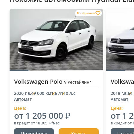
В избранное
Volkswagen Polo
Volkswa
V Рестайлинг
2020 г.в.
49 000 км
1.6 л
110 л.с.
2018 г.в.
64
Автомат
Автомат
Цена:
Цена:
от 1 205 000
от 1 
в кредит
от 18 305
в кредит
от 
Подробнее
Подро
Купить