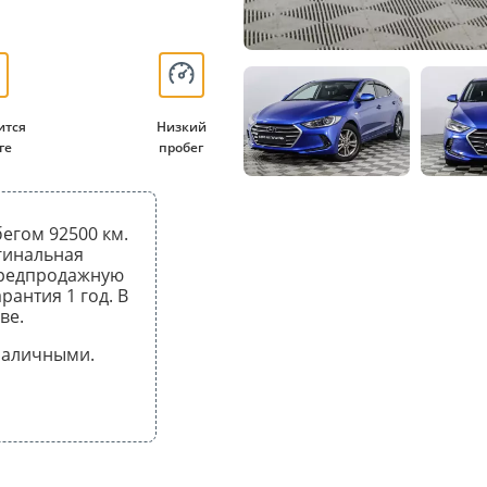
ится
Низкий
ге
пробег
бегом 92500 км.
гинальная
предпродажную
рантия 1 год. В
ве.
 наличными.