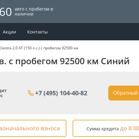
60
авто с пробегом в
наличии
Акции
Контакты
lantra 2.0 AT (150 л.с.) с пробегом 92500 км
г.в. с пробегом 92500 км Синий
дит
+7 (495) 104-40-82
Обратный 
ес
рвоначального взноса
до 8 0
Сумма кредита