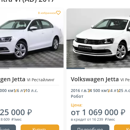
В избранное
gen Jetta
Volkswagen Jetta
VI Рестайлинг
VI Р
 000 км
1.6 л
110 л.с.
2016 г.в.
74 500 км
1.4 л
125 л.с
Робот
Цена:
225 000
от 1 069 000
18 609
в кредит
от 16 239
бнее
Подробнее
Купить
К