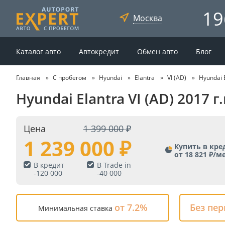
19
Москва
Каталог авто
Автокредит
Обмен авто
Блог
Главная
С пробегом
Hyundai
Elantra
VI (AD)
Hyundai E
Hyundai Elantra VI (AD) 2017 
Цена
1 399 000
1 239 000
Купить в кре
от 18 821 ₽/м
В кредит
В Trade in
-
120 000
-
40 000
от 7.2%
Без пе
Минимальная ставка