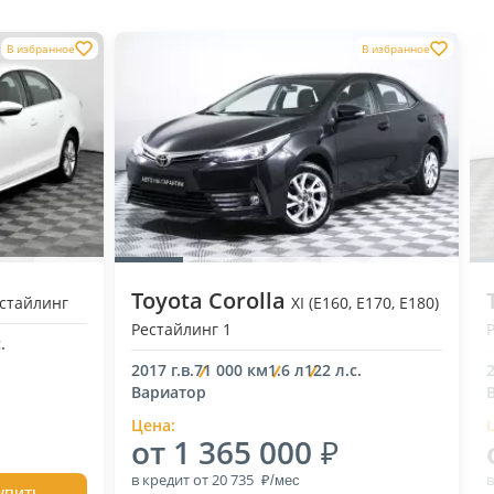
В избранное
В избранное
Toyota Corolla
естайлинг
XI (E160, E170, E180)
Рестайлинг 1
.
2017 г.в.
71 000 км
1.6 л
122 л.с.
2
Вариатор
Цена:
от 1 365 000
в кредит
от 20 735
в
упить