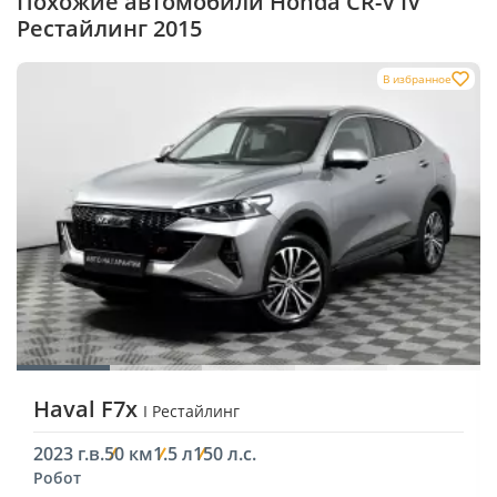
Похожие автомобили Honda CR-V IV
Рестайлинг 2015
В избранное
Haval F7x
I Рестайлинг
2023 г.в.
50 км
1.5 л
150 л.с.
Робот