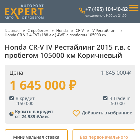
+7 (495) 104-40-82
ежедневно с 9:00 до 21:00
Главная
С пробегом
Honda
CR-V
IV Рестайлинг
Honda CR-V 2.4 CVT (188 л.с.) 4WD с пробегом 105000 км
Honda CR-V IV Рестайлинг 2015 г.в. с
пробегом 105000 км Коричневый
Цена
1 845 000
1 645 000
В кредит
В Trade in
-
150 000
-
50 000
Купить в кредит
Добавить в избранное
от 24 989 ₽/мес
Минимальная ставка
Без первоначального