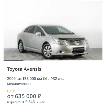
Toyota Avensis
III
2009 г.в.
138 000 км
1.6 л
132 л.с.
Механическая
Цена:
от 635 000
от 9 646
в кредит