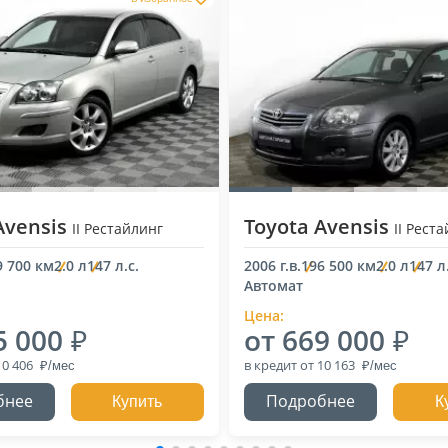
Avensis
Toyota Avensis
II Рестайлинг
II Рест
9 700 км
2.0 л
147 л.с.
2006 г.в.
196 500 км
2.0 л
147 л.
Автомат
Цена:
5 000
от 669 000
10 406
в кредит
от 10 163
бнее
Подробнее
Купить
К