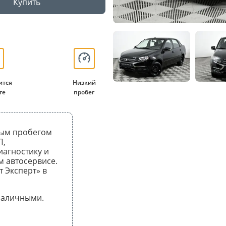
Купить
ится
Низкий
ге
пробег
ьным пробегом
П,
иагностику и
 автосервисе.
т Эксперт» в
 наличными.