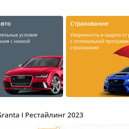
авто
Страхование
тельные условия
Уверенность и защита от
ния с низкой
с оптимальной программ
страхования
ranta I Рестайлинг 2023
В избранное