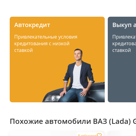
Автокредит
Выкуп 
Привлекательные условия
Привлека
кредитования с низкой
кредитова
ставкой
ставкой
Похожие автомобили ВАЗ (Lada) G
В избранное