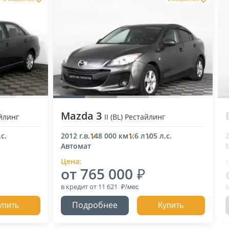
Mazda 3
айлинг
II (BL) Рестайлинг
с.
2012 г.в.
148 000 км
1.6 л
105 л.с.
2
Автомат
Цена:
от 765 000
в кредит
от 11 621
в
Подробнее
упить
Купить