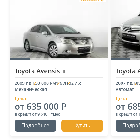
Toyota Avensis
Toyota 
III
2009 г.в.
138 000 км
1.6 л
132 л.с.
2007 г.в.
18
Механическая
Автомат
Цена:
Цена:
от 635 000
от 68
в кредит
от 9 646
в кредит
от 
Подробнее
Подро
Купить