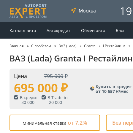
19
Москва
Каталог авто
Автокредит
Обмен авто
Блог
Главная
С пробегом
ВАЗ (Lada)
Granta
I Рестайлинг
ВАЗ (Lada) Granta I Рестайли
Цена
795 000
695 000
Купить в кредит
от 10 557 ₽/мес
В кредит
В Trade in
-
80 000
-
20 000
от 7.2%
Без пе
Минимальная ставка