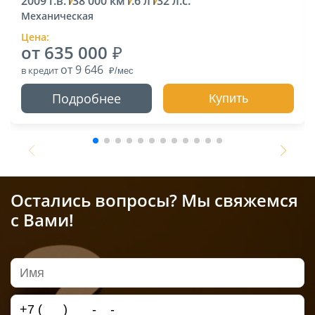
2009 г.в.
138 000 км
1.6 л
132 л.с.
Механическая
Цена:
от 635 000
от 9 646
в кредит
Подробнее
Купить
Остались вопросы? Мы свяжемся
с Вами!