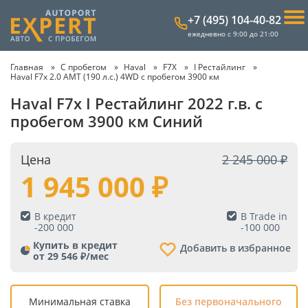
+7 (495) 104-40-82
ежедневно с 9:00 до 21:00
Главная
С пробегом
Haval
F7X
I Рестайлинг
Haval F7x 2.0 AMT (190 л.с.) 4WD с пробегом 3900 км
Haval F7x I Рестайлинг 2022 г.в. с
пробегом 3900 км Синий
Цена
2 245 000
1 945 000
В кредит
В Trade in
-
200 000
-
100 000
Купить в кредит
Добавить в избранное
от 29 546 ₽/мес
Минимальная ставка
Без первоначального