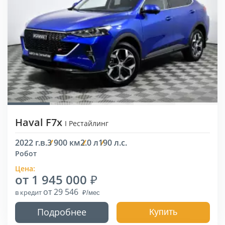
Haval F7x
I Рестайлинг
2022 г.в.
3 900 км
2.0 л
190 л.с.
Робот
Цена:
от 1 945 000
от 29 546
в кредит
Подробнее
Купить