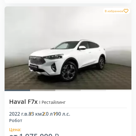
В избранное
Haval F7x
I Рестайлинг
2022 г.в.
83 км
2.0 л
190 л.с.
Робот
Цена: