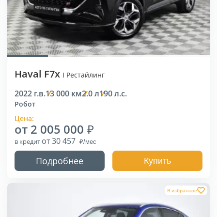
Haval F7x
I Рестайлинг
2022 г.в.
13 000 км
2.0 л
190 л.с.
Робот
Цена:
от 2 005 000
от 30 457
в кредит
Подробнее
Купить
В избранное