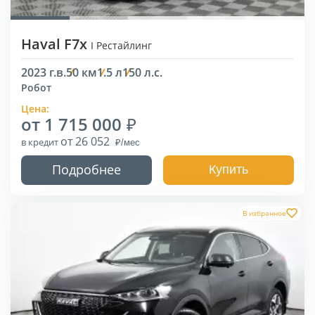
Haval F7x
I Рестайлинг
2023 г.в.
50 км
1.5 л
150 л.с.
Робот
Цена:
от 1 715 000
от 26 052
в кредит
Подробнее
Купить
В избранное