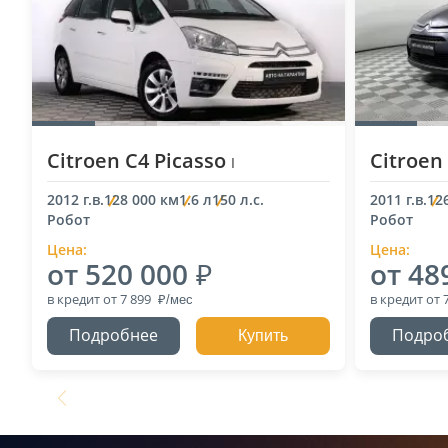
Citroen C4 Picasso
Citroen
I
2012 г.в.
128 000 км
1.6 л
150 л.с.
2011 г.в.
12
Робот
Робот
Цена:
Цена:
от 520 000
от 48
в кредит
от 7 899
в кредит
от 
Подробнее
Подро
Купить