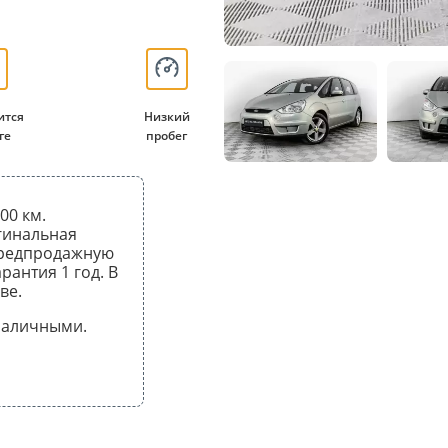
ится
Низкий
ге
пробег
00 км.
гинальная
предпродажную
рантия 1 год. В
ве.
 наличными.