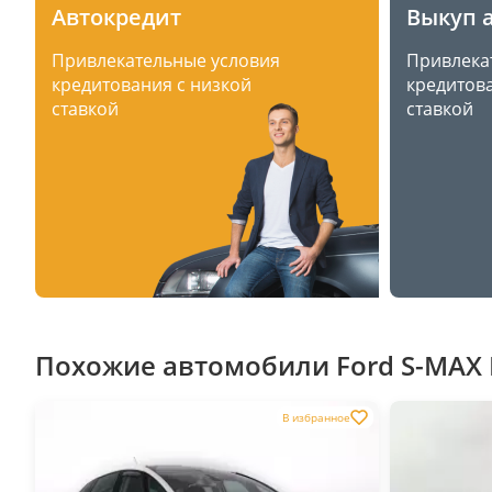
Автокредит
Выкуп 
Привлекательные условия
Привлека
кредитования с низкой
кредитова
ставкой
ставкой
Похожие автомобили Ford S-MAX I
В избранное