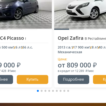
 C4 Picasso
Opel Zafira
I
B Рестайлин
6 500 км
1.6 л
156 л.с.
2013 г.в.
117 900 км
1.8 л
140 л.
Механическая
Цена:
9 000
от 809 000
7 428
в кредит
от 12 289
бнее
Подробнее
Купить
К