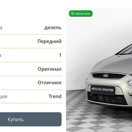
В наличии
а
дизель
Передний
в
1
Оригинал
Отличное
ция
Trend
Купить