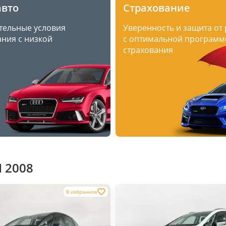
авто
Страхование
тельные условия
Уверенность и защита от
ния с низкой
с оптимальной программ
страхования
 2008
В избранное