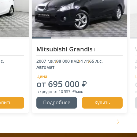
Mitsubishi Grandis
г
I
с.
2007 г.в.
198 000 км
2.4 л
165 л.с.
2
Автомат
Цена:
от 695 000
в кредит
от 10 557
в
Подробнее
упить
Купить