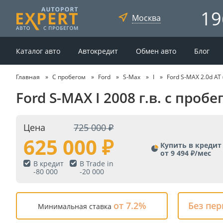
19
Москва
Каталог авто
Автокредит
Обмен авто
Блог
Главная
С пробегом
Ford
S-Max
I
Ford S-MAX 2.0d AT 
Ford S-MAX I 2008 г.в. с про
Цена
725 000
625 000
Купить в кредит
от 9 494 ₽/мес
В кредит
В Trade in
-
80 000
-
20 000
от 7.2%
Без пе
Минимальная ставка