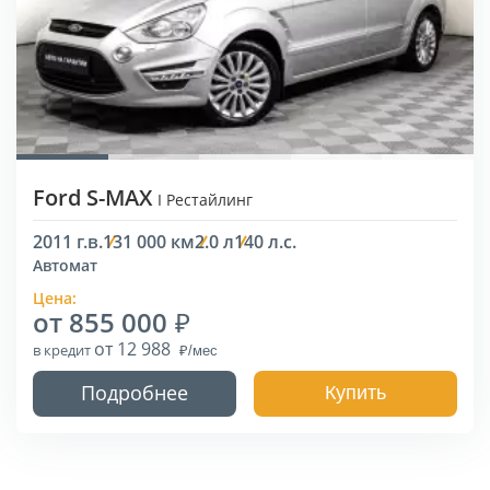
Ford S-MAX
I Рестайлинг
2011 г.в.
131 000 км
2.0 л
140 л.с.
Автомат
Цена:
от 855 000
от 12 988
в кредит
Подробнее
Купить