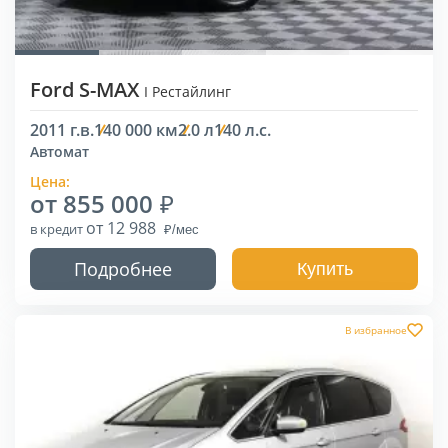
Ford S-MAX
I Рестайлинг
2011 г.в.
140 000 км
2.0 л
140 л.с.
Автомат
Цена:
от 855 000
от 12 988
в кредит
Подробнее
Купить
В избранное