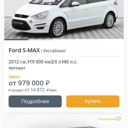
Ford S-MAX
I Рестайлинг
2012 г.в.
119 000 км
2.0 л
140 л.с.
Автомат
Цена:
от 979 000
от 14 872
в кредит
Подробнее
Купить
В избранное