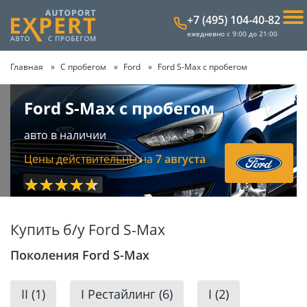
+7 (495) 104-40-82
ежедневно с 9:00 до 21:00
Главная
С пробегом
Ford
Ford S-Max с пробегом
Ford S-Max с пробегом
авто в наличии
Цены действительны на
7 августа
★★★★★
Купить б/у Ford S-Max
Поколения Ford S-Max
II (1)
I Рестайлинг (6)
I (2)