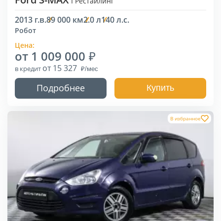
I Рестайлинг
2013 г.в.
89 000 км
2.0 л
140 л.с.
Робот
Цена:
от 1 009 000
от 15 327
в кредит
Подробнее
Купить
В избранное