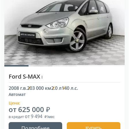
Ford S-MAX
I
2008 г.в.
203 000 км
2.0 л
140 л.с.
Автомат
Цена:
от 625 000
от 9 494
в кредит
Подробнее
Купить