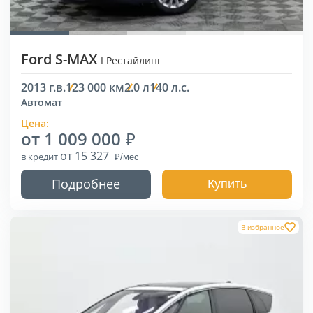
Ford S-MAX
I Рестайлинг
2013 г.в.
123 000 км
2.0 л
140 л.с.
Автомат
Цена:
от 1 009 000
от 15 327
в кредит
Подробнее
Купить
В избранное