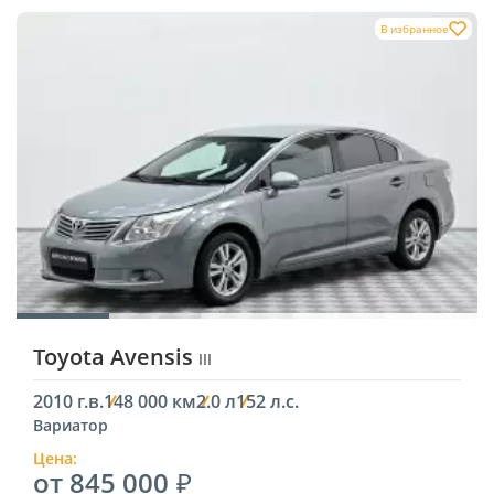
В избранное
Toyota Avensis
III
2010 г.в.
148 000 км
2.0 л
152 л.с.
Вариатор
Цена:
от 845 000