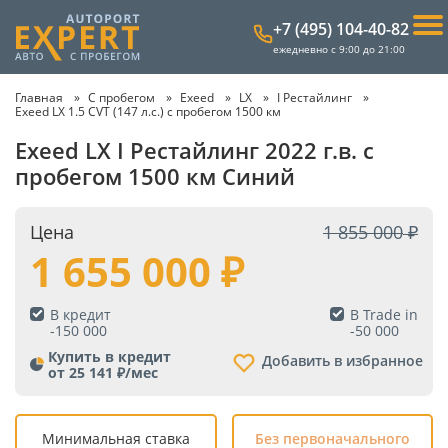
+7 (495) 104-40-82
ежедневно с 9:00 до 21:00
Главная
С пробегом
Exeed
LX
I Рестайлинг
Exeed LX 1.5 CVT (147 л.с.) с пробегом 1500 км
Exeed LX I Рестайлинг 2022 г.в. с
пробегом 1500 км Синий
Цена
1 855 000
1 655 000
В кредит
В Trade in
-
150 000
-
50 000
Купить в кредит
Добавить в избранное
от 25 141 ₽/мес
Минимальная ставка
Без первоначального