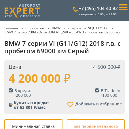
+7 (495) 104-40-82
ежедневно с 9:00 до 21:00
Главная
С пробегом
BMW
7 серии
VI (G11/G12)
BMW 7 серии 730d xDrive 3.0d AT (249 л.с.) 4WD с пробегом 69000 км
BMW 7 серии VI (G11/G12) 2018 г.в. с
пробегом 69000 км Серый
Цена
4 500 000
4 200 000
В кредит
В Trade in
-
200 000
-
100 000
Купить в кредит
Добавить в избранное
от 63 801 ₽/мес
Минимальная ставка
Без первоначального