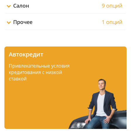
Салон
9 опций
Прочее
1 опций
Автокредит
Привлекательные условия
кредитования с низкой
ставкой