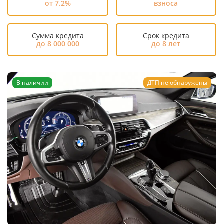
от 7.2%
взноса
Сумма кредита
Срок кредита
до 8 000 000
до 8 лет
В наличии
ДТП не обнаружены