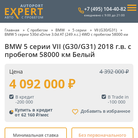
+7 (495) 104-40-82
ежедневно с 9:00 до 21:00
Главная
С пробегом
BMW
5 серии
VII (G30/G31)
BMW 5 серии 530d xDrive 3.0d AT (249 л.с.) 4WD с пробегом 58000 км
BMW 5 серии VII (G30/G31) 2018 г.в. с
пробегом 58000 км Белый
Цена
4 392 000
4 092 000
В кредит
В Trade in
-
200 000
-
100 000
Купить в кредит
Добавить в избранное
от 62 160 ₽/мес
Минимальная ставка
Без первоначального