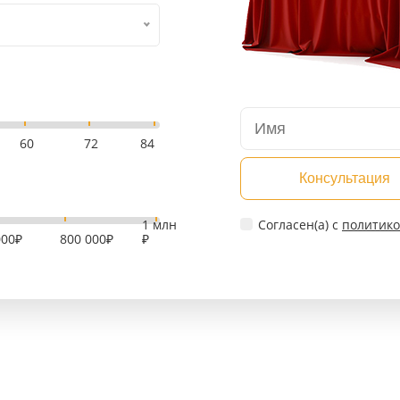
60
72
84
Консультация
1 млн
Согласен(а) c
политико
000₽
800 000₽
₽