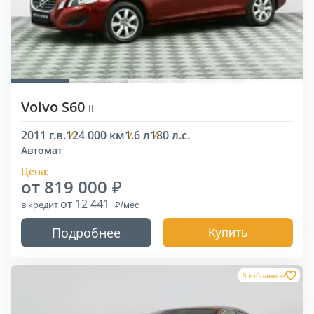
Volvo S60
II
2011 г.в.
124 000 км
1.6 л
180 л.с.
Автомат
Цена:
от 819 000
от 12 441
в кредит
Подробнее
Купить
В избранное