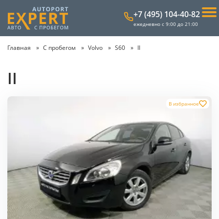
+7 (495) 104-40-82
ежедневно с 9:00 до 21:00
Главная
С пробегом
Volvo
S60
II
II
В избранное