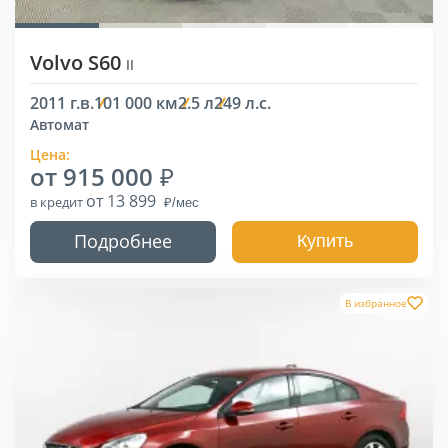
Volvo S60
II
2011 г.в.
101 000 км
2.5 л
249 л.с.
Автомат
Цена:
от 915 000
от 13 899
в кредит
Подробнее
Купить
В избранное