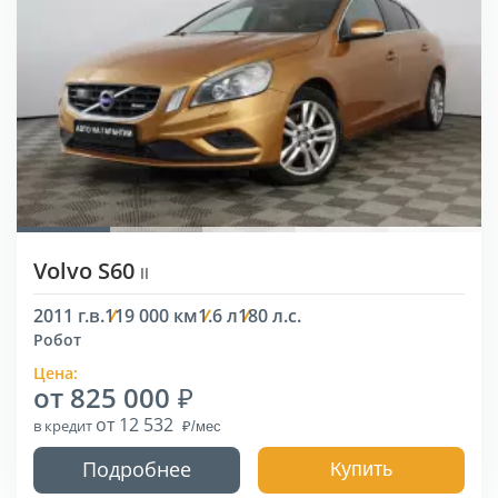
Volvo S60
II
2011 г.в.
119 000 км
1.6 л
180 л.с.
Робот
Цена:
от 825 000
от 12 532
в кредит
Подробнее
Купить