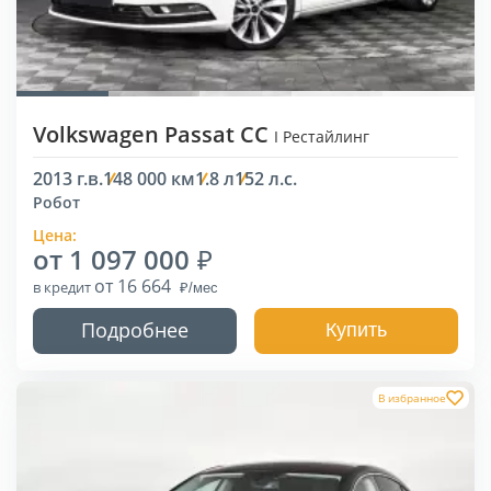
Volkswagen Passat CC
I Рестайлинг
2013 г.в.
148 000 км
1.8 л
152 л.с.
Робот
Цена:
от 1 097 000
от 16 664
в кредит
Подробнее
Купить
В избранное