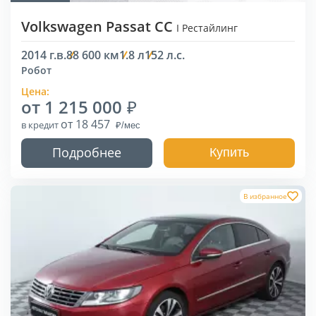
Volkswagen Passat CC
I Рестайлинг
2014 г.в.
88 600 км
1.8 л
152 л.с.
Робот
Цена:
от 1 215 000
от 18 457
в кредит
Подробнее
Купить
В избранное