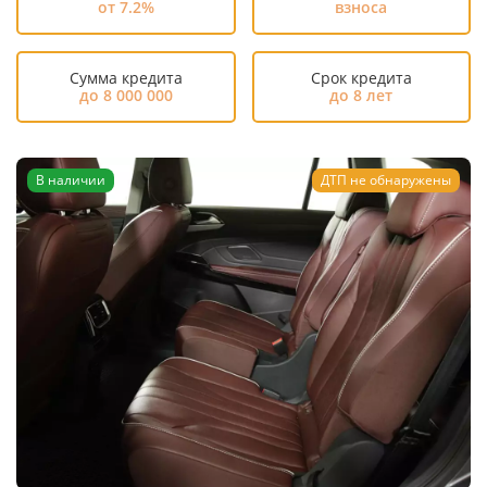
от 7.2%
взноса
Сумма кредита
Срок кредита
до 8 000 000
до 8 лет
В наличии
ДТП не обнаружены