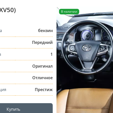
XV50)
В наличии
а
бензин
Передний
в
1
Оригинал
Отличное
ция
Престиж
Купить