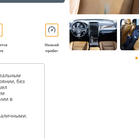
ится
Низкий
ге
пробег
 реальным
оянии, без
шел
ем
чии в
 наличными.