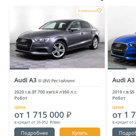
В избранное
Audi A3
Audi A3
III (8V) Рестайлинг
2020 г.в.
37 700 км
1.4 л
150 л.с.
2019 г.в.
55
Робот
Робот
Цена:
Цена:
от 1 715 000
от 1 
в кредит
от 26 052
в кредит
от 
Подробнее
Подро
Купить