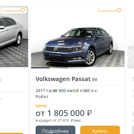
В избранное
В избранное
Volkswagen Passat
8
B8
2017 г.в.
88 000 км
1.8 л
180 л.с.
2
Робот
.
Цена:
от 1 805 000
в кредит
от 27 419
в
Подробнее
Купить