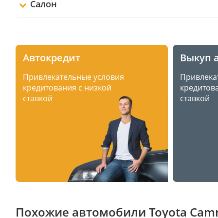
Салон
Автокредит
Выкуп 
Привлекательные условия
Привлека
кредитования с низкой
кредитова
ставкой
ставкой
Похожие автомобили Toyota Camry 