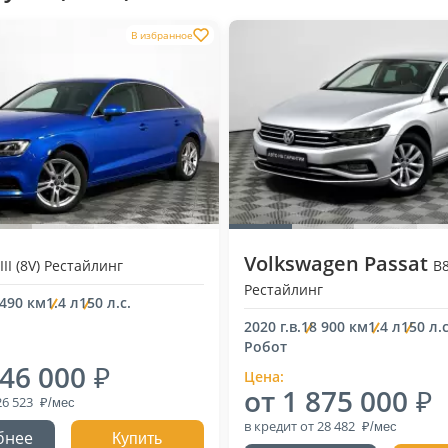
В избранное
Volkswagen Passat
III (8V) Рестайлинг
B
Рестайлинг
 490 км
1.4 л
150 л.с.
2020 г.в.
18 900 км
1.4 л
150 л.с
Робот
746 000
Цена:
от 1 875 000
26 523
в кредит
от 28 482
бнее
Купить