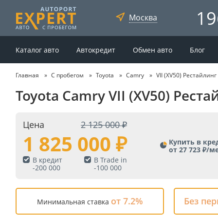
19
Москва
Каталог авто
Автокредит
Обмен авто
Блог
Главная
С пробегом
Toyota
Camry
VII (XV50) Рестайлинг
Toyota Camry VII (XV50) Рест
Цена
2 125 000
1 825 000
Купить в кре
от 27 723 ₽/м
В кредит
В Trade in
-
200 000
-
100 000
от 7.2%
Без пе
Минимальная ставка