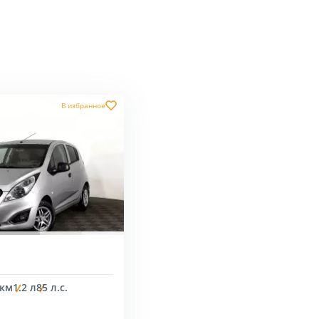
В избранное
 км
1.2 л
85 л.с.