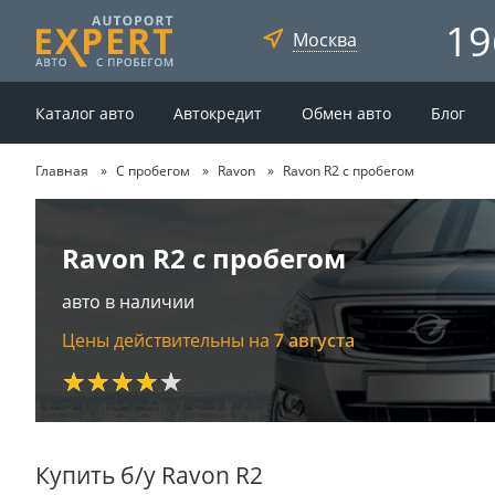
19
Москва
Каталог авто
Автокредит
Обмен авто
Блог
Главная
С пробегом
Ravon
Ravon R2 с пробегом
Ravon R2 с пробегом
авто в наличии
Цены действительны на
7 августа
★★★★★
Купить б/у Ravon R2