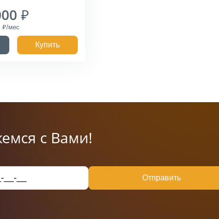
000
3
е
Купить
емся с Вами!
Отправить