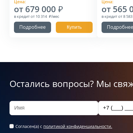
Цена:
Цена:
от 679 000
от 565 
в кредит
от 10 314
в кредит
от 8 58
Подробнее
Подробне
Купить
Остались вопросы? Мы свяж
Согласен(а) c
политикой конфиденциальности.