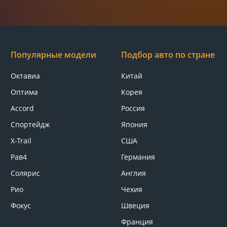
Популярные модели
Подбор авто по стране
Октавиа
Китай
Оптима
Корея
Accord
Россия
Спортейдж
Япония
X-Trail
США
Рав4
Германия
Солярис
Англия
Рио
Чехия
Фокус
Швеция
Франция