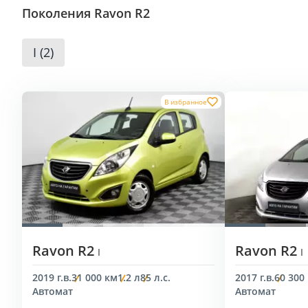
Поколения Ravon R2
I (2)
В избранное
Ravon R2
Ravon R2
I
I
2019 г.в.
31 000 км
1.2 л
85 л.с.
2017 г.в.
60 300
Автомат
Автомат