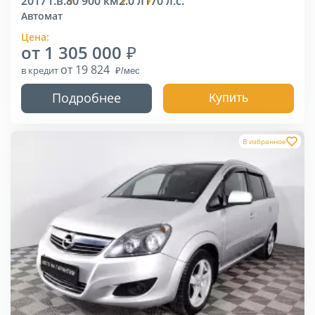
2017 г.в.
80 900 км
2.0 л
170 л.с.
Автомат
Цена:
от 1 305 000
от 19 824
в кредит
Подробнее
Купить
В избранное