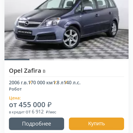
Opel Zafira
B
2006 г.в.
170 000 км
1.8 л
140 л.с.
Робот
Цена:
от 455 000
от 6 912
в кредит
Подробнее
Купить