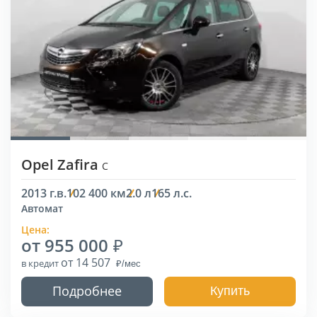
Opel Zafira
C
2013 г.в.
102 400 км
2.0 л
165 л.с.
Автомат
Цена:
от 955 000
от 14 507
в кредит
Подробнее
Купить