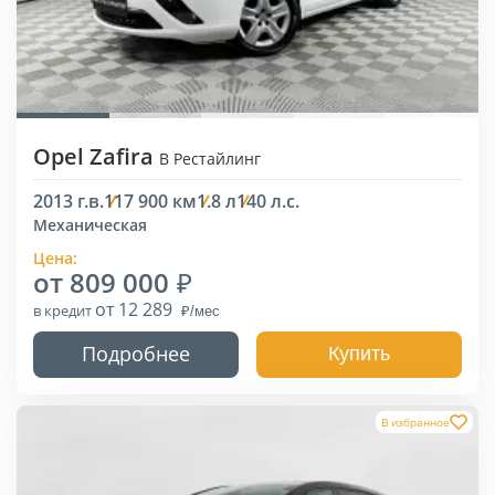
Opel Zafira
B Рестайлинг
2013 г.в.
117 900 км
1.8 л
140 л.с.
Механическая
Цена:
от 809 000
от 12 289
в кредит
Подробнее
Купить
В избранное