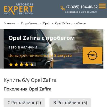
+7 (495) 104-40-82
ежедневно с 9:00 до 21:00
Главная
С пробегом
Opel
Opel Zafira с пробегом
Opel Zafira с пробегом
авто в наличии
Цены действительны на
8 августа
★★★★★
Купить б/у Opel Zafira
Поколения Opel Zafira
C Рестайлинг (2)
B Рестайлинг (5)