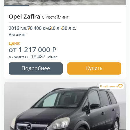
Opel Zafira
C Рестайлинг
2016 г.в.
70 400 км
2.0 л
130 л.с.
Автомат
Цена:
от 1 217 000
от 18 487
в кредит
Подробнее
Купить
В избранное