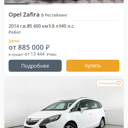
Opel Zafira
B Рестайлинг
2014 г.в.
85 400 км
1.8 л
140 л.с.
Робот
Цена:
от 885 000
от 13 444
в кредит
Подробнее
Купить
В избранное