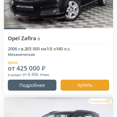
Opel Zafira
B
2006 г.в.
205 000 км
1.8 л
140 л.с.
Механическая
Цена:
от 425 000
от 6 456
в кредит
Подробнее
Купить
В избранное