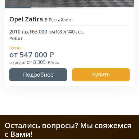
Opel Zafira
B Рестайлинг
2010 г.в.
163 000 км
1.8 л
140 л.с.
Робот
Цена:
от 547 000
от 8 309
в кредит
Подробнее
Купить
Остались вопросы? Мы свяжемся
с Вами!