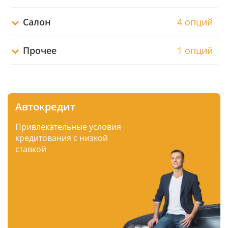
Салон
4 опций
Прочее
1 опций
Автокредит
Привлекательные условия
кредитования с низкой
ставкой