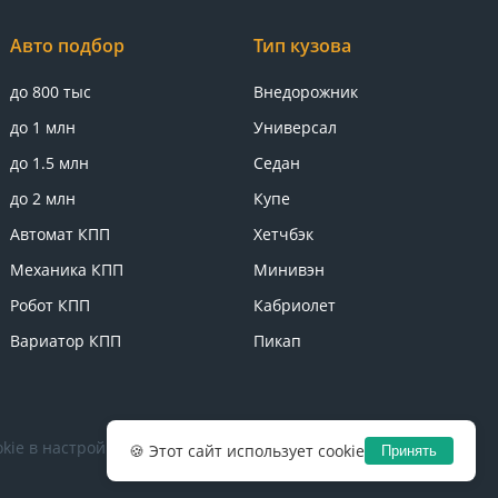
Авто подбор
Тип кузова
до 800 тыс
Внедорожник
до 1 млн
Универсал
до 1.5 млн
Седан
до 2 млн
Купе
Автомат КПП
Хетчбэк
Механика КПП
Минивэн
Робот КПП
Кабриолет
Вариатор КПП
Пикап
kie в настройках браузера.
Политика конфиденциальности
🍪 Этот сайт использует cookie
Принять