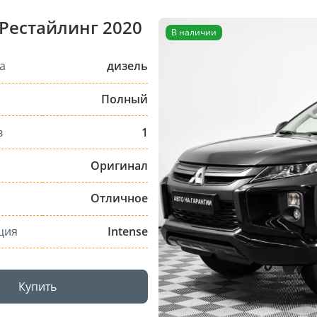
 Рестайлинг 2020
В наличии
а
дизель
Полный
в
1
Оригинал
Отличное
ция
Intense
Купить