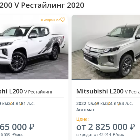
200 V Рестайлинг 2020
В избранное
shi L200
Mitsubishi L200
V Рестайлинг
V Рест
0 км
2.4 л
181 л.с.
2022 г.в.
49 км
2.4 л
154 л.с.
Автомат
Цена:
065 000
от 2 825 000
46 559
в кредит
от 42 914