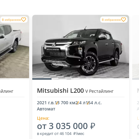
В избранное
В избранное
Mitsubishi L200
айлинг
V Рестайлинг
2021 г.в.
13 700 км
2.4 л
154 л.с.
2
Автомат
Цена:
от 3 035 000
в кредит
от 46 104
в