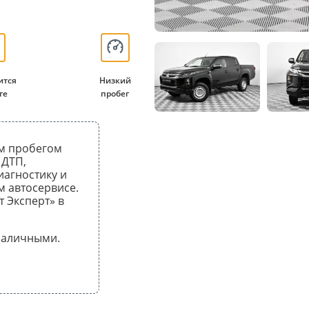
ится
Низкий
ге
пробег
ым пробегом
 ДТП,
иагностику и
 автосервисе.
т Эксперт» в
 наличными.