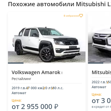
Похожие автомобили Mitsubishi L
В избранное
Volkswagen Amarok
Mitsubi
I
Рестайлинг
2022 г.в.
15
Автомат
2019 г.в.
47 000 км
2.0 л
180 л.с.
Автомат
Цена:
от 3 
Цена:
от 2 955 000
в кредит
от 