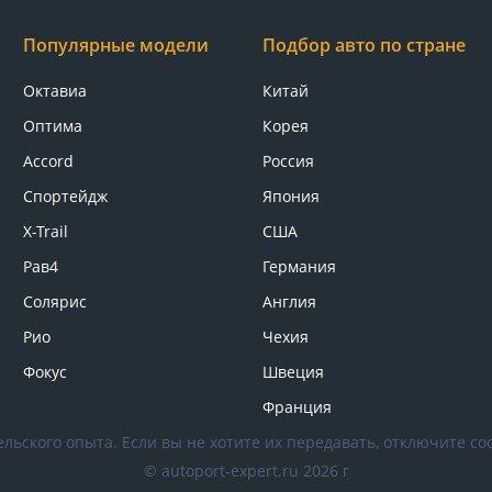
Популярные модели
Подбор авто по стране
Октавиа
Китай
Оптима
Корея
Accord
Россия
Спортейдж
Япония
X-Trail
США
Рав4
Германия
Солярис
Англия
Рио
Чехия
Фокус
Швеция
Франция
льского опыта. Если вы не хотите их передавать, отключите coo
© autoport-expert.ru 2026 г