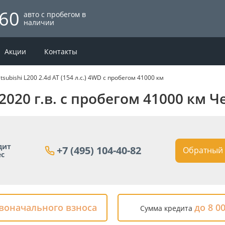
60
авто с пробегом в
наличии
Акции
Контакты
tsubishi L200 2.4d AT (154 л.с.) 4WD с пробегом 41000 км
 2020 г.в. с пробегом 41000 км 
дит
+7 (495) 104-40-82
Обратный 
ес
рвоначального взноса
до 8 0
Сумма кредита