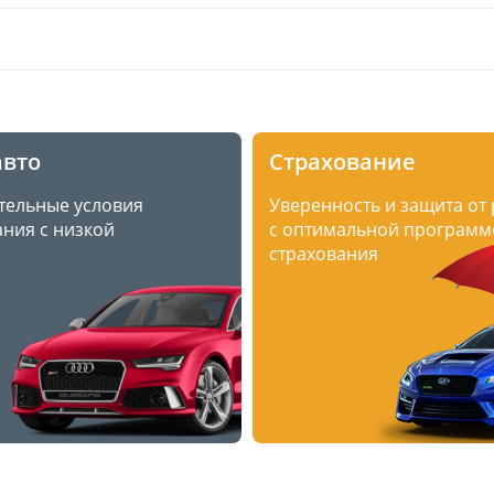
авто
Страхование
тельные условия
Уверенность и защита от
ния с низкой
с оптимальной программ
страхования