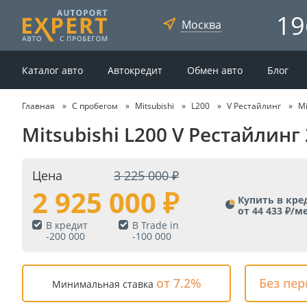
19
Москва
Каталог авто
Автокредит
Обмен авто
Блог
Главная
С пробегом
Mitsubishi
L200
V Рестайлинг
Mi
Mitsubishi L200 V Рестайлинг
Цена
3 225 000
2 925 000
Купить в кре
от 44 433 ₽/м
В кредит
В Trade in
-
200 000
-
100 000
от 7.2%
Без пе
Минимальная ставка