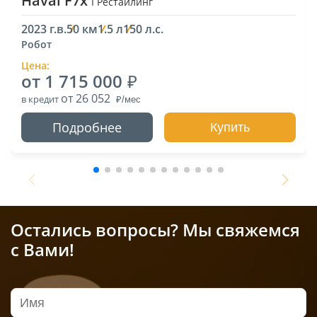
Haval F7x
I Рестайлинг
2023 г.в.
50 км
1.5 л
150 л.с.
Робот
Цена:
от 1 715 000
от 26 052
в кредит
Подробнее
Купить
Остались вопросы? Мы свяжемся
с Вами!