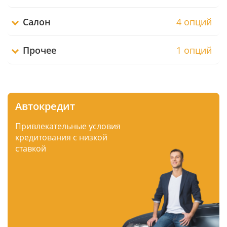
Салон
4 опций
Прочее
1 опций
Автокредит
Привлекательные условия
кредитования с низкой
ставкой